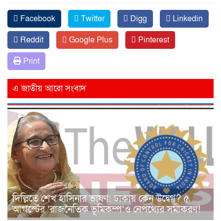
Facebook
Twitter
Digg
Linkedin
Reddit
Google Plus
Pinterest
Print
এ জাতীয় আরো সংবাদ
দিল্লিতে শেখ হাসিনার ভাষণ: ঢাকায় কেন উদ্বেগ? ৫
আগস্টের ‘রাজনৈতিক ভূমিকম্প’ও নেপথ্যের সমীকরণ!