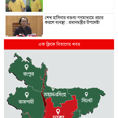
শেখ হাসিনার বক্তব্য গণমাধ্যমে প্রচার
করলে ব্যবস্থা : প্রধানমন্ত্রীর উপদেষ্টা
দিল্লিতে হাসিনার গণমাধ্যমে ভাষণ নিয়ে যা
এক ক্লিকে বিভাগের খবর
বলছে ভারত
রাজধানীর তিন ক্যাম্পাসে ছাত্রদল-
ছাত্রশিবির দফায় দফায় সংঘর্ষ
সরকারের ফ্যামিলি কার্ড কার্যক্রম
বাস্তবায়নে ব্যয় ২০০০ কোটি টাকা
মোহনগঞ্জে কর্মস্থলেই অসুস্থ- রক্তবমির পর