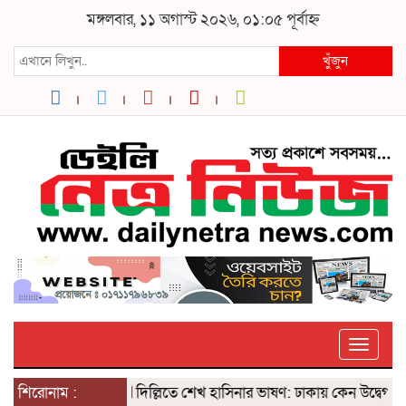
মঙ্গলবার, ১১ অগাস্ট ২০২৬, ০১:০৫ পূর্বাহ্ন
খুঁজুন
Toggle
শিরোনাম :
দিল্লিতে শেখ হাসিনার ভাষণ: ঢাকায় কেন উদ্বেগ? ৫ আ