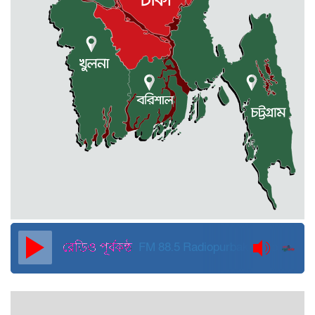
প্রাণ গেল স্বাস্থ্য কর্মকর্তার
কুড়িগ্রামে বন্যাদুর্গতদের জন্য বরাদ্দকৃত
৩০ মেট্রিক টন চাল,একমুঠোও জোটেনি
ক্ষতিগ্রস্ত মানুষের ভাগ্যে
জুলাই ব্যবসা ও হাদি ব্যবসা চালু রাখতে
হবে: মাহমুদা মিতু
দুবাইয়ে কারাগার থেকে মুক্তি পেয়েছেন
পুলিশের সাবেক মহাপরিদর্শক বেনজীর
আহমেদ
FM 88.5
Radiopurbakantho