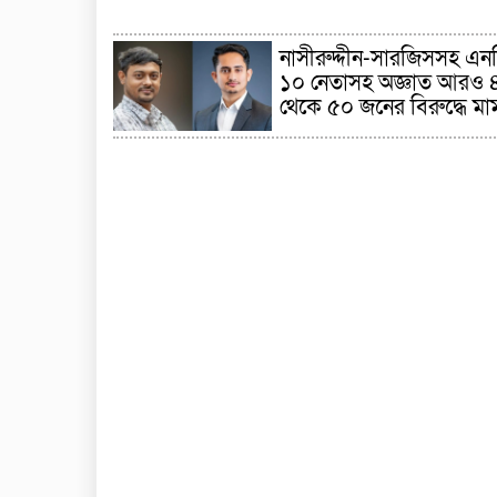
নাসীরুদ্দীন-সারজিসসহ এন
১০ নেতাসহ অজ্ঞাত আরও 
থেকে ৫০ জনের বিরুদ্ধে মা