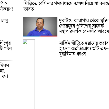
গ? ৫
দিল্লিতে হাসিনার গণমাধ্যমে ভাষণ নিয়ে যা বলছ
কুড়িগ্রামে বন্যাদু
সমীকরণ!
ভারত
জন্য বরাদ্দকৃত ৩০
টন চাল,একমুঠো
জোটেনি ক্ষতিগ্রস্ত
 চালু
দুবাইয়ে কারাগার থেকে মুক্তি
ভাগ্যে
পেয়েছেন পুলিশের সাবেক
মহাপরিদর্শক বেনজীর আহম
জুলাই ব্যবসা ও হ
ব্যবসা চালু রাখতে
মাহমুদা মিতু
 লীগের
মার্কিন ঘাঁটিতে ইরানের ভয়া
টি গঠন
হামলা অপ্রতিরোধ্য ৩টি এফ
দুবাইয়ে কারাগার
মুক্তি পেয়েছেন প
যুদ্ধবিমান ধ্বংস
সাবেক মহাপরিদর
বেনজীর আহমেদ
দিবস
 আ.
ঘোষণা