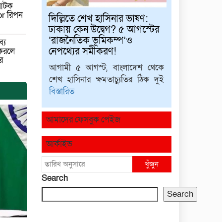
 আটক
r রিপন
দিল্লিতে শেখ হাসিনার ভাষণ:
ঢাকায় কেন উদ্বেগ? ৫ আগস্টের
‘রাজনৈতিক ভূমিকম্প’ও
্য
নেপথ্যের সমীকরণ!
 করলে
ীর
আগামী ৫ আগস্ট, বাংলাদেশ থেকে
শেখ হাসিনার ক্ষমতাচ্যুতির ঠিক দুই
বিস্তারিত
নিয়ে যা
আমাদের ফেসবুক পেইজ
াম্পাসে
ির দফায়
আর্কাইভ
কার্ড
খুঁজুন
ে ব্যয়
া
Search
Search
থলেই
র প্রাণ
তার