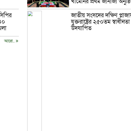
খামেনির প্রথম জানাজা অনুষ্ঠ
সিপির
জাতীয় সংসদের দক্ষিণ প্লাজা
৪০
যুক্তরাষ্ট্রের ২৫০তম স্বাধীনত
মলা
উদযাপিত
আরো..