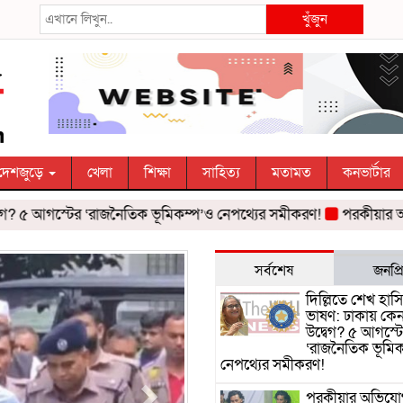
খুঁজুন
দেশজুড়ে
খেলা
শিক্ষা
সাহিত্য
মতামত
কনভার্টার
গস্টের ‘রাজনৈতিক ভূমিকম্প’ও নেপথ্যের সমীকরণ!
পরকীয়ার অভিযোগ গ্
Next
সর্বশেষ
জনপ্র
দিল্লিতে শেখ হাস
ভাষণ: ঢাকায় কে
উদ্বেগ? ৫ আগস্ট
‘রাজনৈতিক ভূমিক
নেপথ্যের সমীকরণ!
পরকীয়ার অভিযো