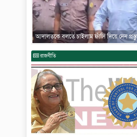
গত ছয় মাসে দেশে ৮৬ শিশু হত্যা,যৌন নির্য
রাজনীতি