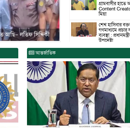
গ্রামবাসীর হাতে
Content Creato
মিয়া
শেখ হাসিনার বক্তব
গণমাধ্যমে প্রচার
াতনের শিকার ৩৩৬ জন
ব্যবস্থা : প্রধানমন্ত্র
উপদেষ্টা
দিল্লিতে হাসিনার
আন্তর্জাতিক
গণমাধ্যমে ভাষণ 
বলছে ভারত
রাজধানীর তিন ক্য
ছাত্রদল- ছাত্রশিব
দফায় সংঘর্ষ
সরকারের ফ্যামিলি 
কার্যক্রম বাস্তবায়ন
২০০০ কোটি টাক
মোহনগঞ্জে কর্মস্
অসুস্থ- রক্তবমির প
গেল স্বাস্থ্য কর্মকর্