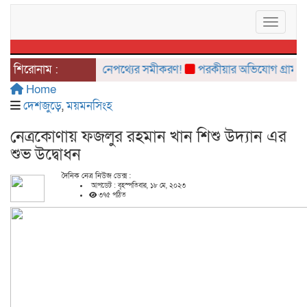
Toggle 
নৈতিক ভূমিকম্প’ও নেপথ্যের সমীকরণ!
শিরোনাম :
পরকীয়ার অভিযোগ গ্রামবাসীর হ
Home
দেশজুড়ে
,
ময়মনসিংহ
নেত্রকোণায় ফজলুর রহমান খান শিশু উদ্যান এর
শুভ উদ্বোধন
দৈনিক নেত্র নিউজ ডেক্স :
আপডেট : বৃহস্পতিবার, ১৮ মে, ২০২৩
৩৭৫ পঠিত