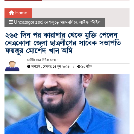
Home
Uncategorized
,
দেশজুড়ে
,
ময়মনসিংহ
,
লাইফ স্টাইল
২৬৫ দিন পর কারাগার থেকে মুক্তি পেলেন
নেত্রকোনা জেলা ছাত্রলীগের সাবেক সভাপতি
ফয়জুর মোর্শেদ খান অমি
ডেইলি নেত্র নিউজ ডেক্স :
আপডেট : সোমবার, ১৫ জুন, ২০২৬
৯৩ পঠিত