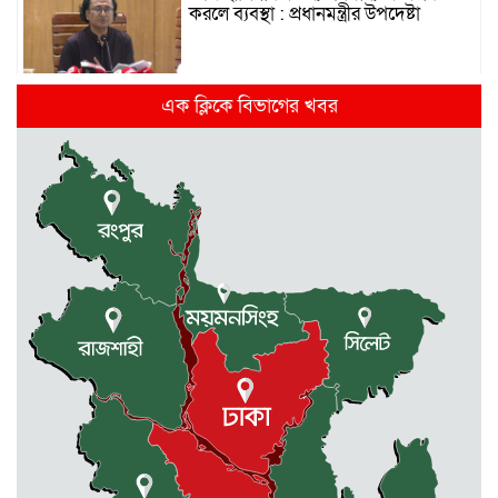
করলে ব্যবস্থা : প্রধানমন্ত্রীর উপদেষ্টা
দিল্লিতে হাসিনার গণমাধ্যমে ভাষণ নিয়ে যা
এক ক্লিকে বিভাগের খবর
বলছে ভারত
রাজধানীর তিন ক্যাম্পাসে ছাত্রদল-
ছাত্রশিবির দফায় দফায় সংঘর্ষ
সরকারের ফ্যামিলি কার্ড কার্যক্রম
বাস্তবায়নে ব্যয় ২০০০ কোটি টাকা
মোহনগঞ্জে কর্মস্থলেই অসুস্থ- রক্তবমির পর
প্রাণ গেল স্বাস্থ্য কর্মকর্তার