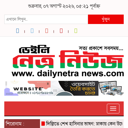
শুক্রবার, ০৭ অগাস্ট ২০২৬, ০৫:২১ পূর্বাহ্ন
খুঁজুন
Toggle
শিরোনাম :
দিল্লিতে শেখ হাসিনার ভাষণ: ঢাকায় কেন উদ্বেগ? ৫ 