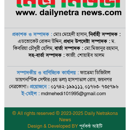
প্রকাশক ও সম্পাদক :
মোঃ মেহেদী হাসান,
নির্বাহী সম্পাদক :
এডভোকেট রোকন ‍উদ্দিন,
প্রধান উপদেষ্টা সম্পাদক :
ম.
কিবরিয়া চৌধুরী হেলিম,
বার্তা সম্পাদক :
মো.মিজানুর রহমান,
সহ-বার্তা সম্পাদক :
কাজী. শোয়াইব আলম
সম্পাদকীয় ও বাণিজ্যিক কার্যালয় :
ফাতেমা ডিজিটাল
ডায়গনস্টিক সেন্টার (৩য় তলা) হাসপাতাল রোড, জয়নগর
নেত্রকোণা।
প্রয়োজনে :
০১৭৪২-১৯৯১১১, ০১৭৬৩- ৭৩৫৭৯৬
ই-মেইল :
mdmehedi101995@gmail.com
© All rights reserved © 2023-2025 Daily Netrakona
News
Design & Developed BY
পূর্বকন্ঠ আইটি