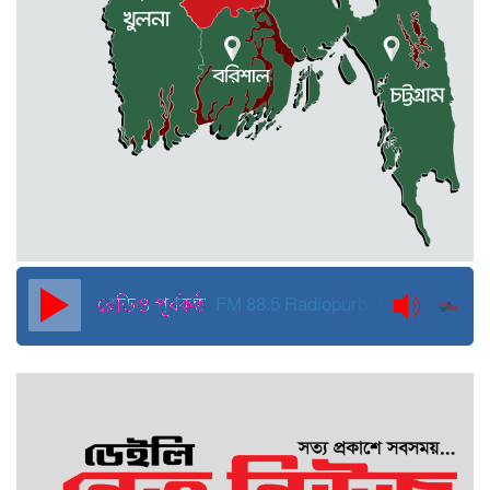
কুড়িগ্রামে বন্যাদুর্গতদের জন্য বরাদ্দকৃত
৩০ মেট্রিক টন চাল,একমুঠোও জোটেনি
ক্ষতিগ্রস্ত মানুষের ভাগ্যে
জুলাই ব্যবসা ও হাদি ব্যবসা চালু রাখতে
হবে: মাহমুদা মিতু
দুবাইয়ে কারাগার থেকে মুক্তি পেয়েছেন
পুলিশের সাবেক মহাপরিদর্শক বেনজীর
আহমেদ
FM 88.5
Radiopurbakantho