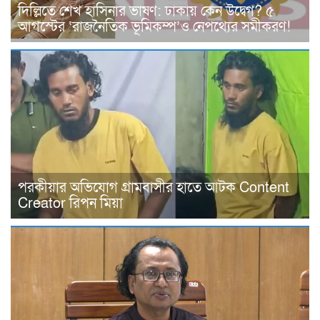
দিল্লিতে শেখ হাসিনার ভাষণ: ঢাকায় কেন উদ্বেগ? ৫
আগস্টের ‘রাজনৈতিক ভূমিকম্প’ও নেপথ্যের সমীকরণ!
পরকীয়ার অভিযোগ গ্রামবাসীর হাতে আটক Content
Creator রিপন মিয়া