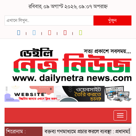
রবিবার, ০৯ অগাস্ট ২০২৬, ০৯:০৭ অপরাহ্ন
খুঁজুন
Toggle
া
শিরোনাম :
শেখ হাসিনার বক্তব্য গণমাধ্যমে প্রচার করলে ব্যবস্থা : প্রধানমন্ত্রীর উপদেষ