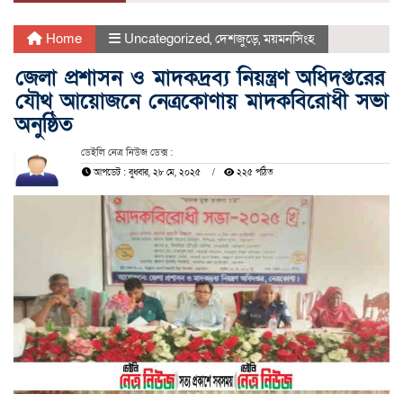
Home
Uncategorized
,
দেশজুড়ে
,
ময়মনসিংহ
জেলা প্রশাসন ও মাদকদ্রব্য নিয়ন্ত্রণ অধিদপ্তরের
যৌথ আয়োজনে নেত্রকোণায় মাদকবিরোধী সভা
অনুষ্ঠিত
ডেইলি নেত্র নিউজ ডেক্স :
আপডেট : বুধবার, ২৮ মে, ২০২৫
২২৫ পঠিত