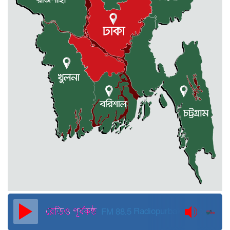
মোহনগঞ্জে কর্মস্থলেই অসুস্থ- রক্তবমির পর
প্রাণ গেল স্বাস্থ্য কর্মকর্তার
কুড়িগ্রামে বন্যাদুর্গতদের জন্য বরাদ্দকৃত
৩০ মেট্রিক টন চাল,একমুঠোও জোটেনি
ক্ষতিগ্রস্ত মানুষের ভাগ্যে
জুলাই ব্যবসা ও হাদি ব্যবসা চালু রাখতে
হবে: মাহমুদা মিতু
দুবাইয়ে কারাগার থেকে মুক্তি পেয়েছেন
পুলিশের সাবেক মহাপরিদর্শক বেনজীর
আহমেদ
FM 88.5
Radiopurbakantho