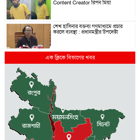
Content Creator রিপন মিয়া
শেখ হাসিনার বক্তব্য গণমাধ্যমে প্রচার
করলে ব্যবস্থা : প্রধানমন্ত্রীর উপদেষ্টা
দিল্লিতে হাসিনার গণমাধ্যমে ভাষণ নিয়ে যা
এক ক্লিকে বিভাগের খবর
বলছে ভারত
রাজধানীর তিন ক্যাম্পাসে ছাত্রদল-
ছাত্রশিবির দফায় দফায় সংঘর্ষ
সরকারের ফ্যামিলি কার্ড কার্যক্রম
বাস্তবায়নে ব্যয় ২০০০ কোটি টাকা