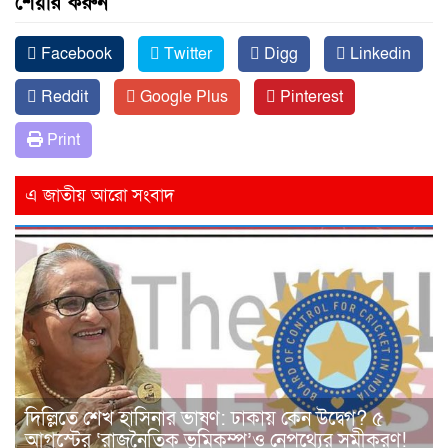
শেয়ার করুন
Facebook
Twitter
Digg
Linkedin
Reddit
Google Plus
Pinterest
Print
এ জাতীয় আরো সংবাদ
দিল্লিতে শেখ হাসিনার ভাষণ: ঢাকায় কেন উদ্বেগ? ৫
আগস্টের ‘রাজনৈতিক ভূমিকম্প’ও নেপথ্যের সমীকরণ!