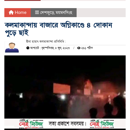
Home
দেশজুড়ে
,
ময়মনসিংহ
কলমাকান্দায় বাজারে অগ্নিকাণ্ডে ৪ দোকান
পুড়ে ছাই
রীনা হায়াৎ কলমাকান্দা প্রতিনিধি :
আপডেট : বৃহস্পতিবার, ৮ জুন, ২০২৩
২৯১ পঠিত