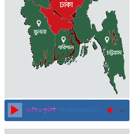
মোহনগঞ্জে কর্মস্থলেই অসুস্থ- রক্তবমির পর
প্রাণ গেল স্বাস্থ্য কর্মকর্তার
কুড়িগ্রামে বন্যাদুর্গতদের জন্য বরাদ্দকৃত
৩০ মেট্রিক টন চাল,একমুঠোও জোটেনি
ক্ষতিগ্রস্ত মানুষের ভাগ্যে
জুলাই ব্যবসা ও হাদি ব্যবসা চালু রাখতে
হবে: মাহমুদা মিতু
দুবাইয়ে কারাগার থেকে মুক্তি পেয়েছেন
পুলিশের সাবেক মহাপরিদর্শক বেনজীর
আহমেদ
FM 88.5
Radiopurbakantho