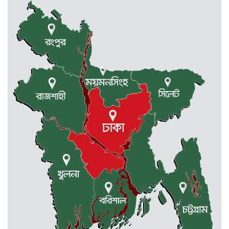
রাজধানীর তিন ক্যাম্পাসে ছাত্রদল-
ছাত্রশিবির দফায় দফায় সংঘর্ষ
সরকারের ফ্যামিলি কার্ড কার্যক্রম
বাস্তবায়নে ব্যয় ২০০০ কোটি টাকা
মোহনগঞ্জে কর্মস্থলেই অসুস্থ- রক্তবমির পর
প্রাণ গেল স্বাস্থ্য কর্মকর্তার
কুড়িগ্রামে বন্যাদুর্গতদের জন্য বরাদ্দকৃত
৩০ মেট্রিক টন চাল,একমুঠোও জোটেনি
ক্ষতিগ্রস্ত মানুষের ভাগ্যে
জুলাই ব্যবসা ও হাদি ব্যবসা চালু রাখতে