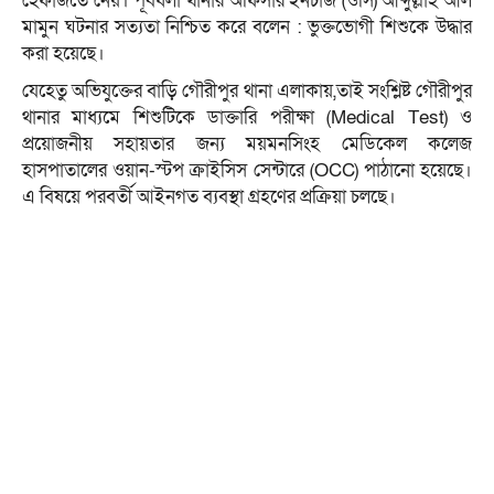
হেফাজতে নেয়। পূর্বধলা থানার অফিসার ইনচার্জ (ওসি) আব্দুল্লাহ আল
মামুন ঘটনার সত্যতা নিশ্চিত করে বলেন : ভুক্তভোগী শিশুকে উদ্ধার
করা হয়েছে।
যেহেতু অভিযুক্তের বাড়ি গৌরীপুর থানা এলাকায়,তাই সংশ্লিষ্ট গৌরীপুর
থানার মাধ্যমে শিশুটিকে ডাক্তারি পরীক্ষা (Medical Test) ও
প্রয়োজনীয় সহায়তার জন্য ময়মনসিংহ মেডিকেল কলেজ
হাসপাতালের ওয়ান-স্টপ ক্রাইসিস সেন্টারে (OCC) পাঠানো হয়েছে।
এ বিষয়ে পরবর্তী আইনগত ব্যবস্থা গ্রহণের প্রক্রিয়া চলছে।