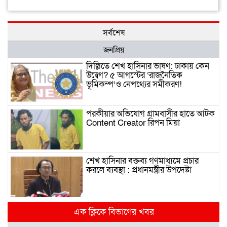
সর্বশেষ
জনপ্রিয়
দিল্লিতে শেখ হাসিনার ভাষণ: ঢাকায় কেন
উদ্বেগ? ৫ আগস্টের ‘রাজনৈতিক
ভূমিকম্প’ও নেপথ্যের সমীকরণ!
পরকীয়ার অভিযোগ গ্রামবাসীর হাতে আটক
Content Creator রিপন মিয়া
শেখ হাসিনার বক্তব্য গণমাধ্যমে প্রচার
করলে ব্যবস্থা : প্রধানমন্ত্রীর উপদেষ্টা
দিল্লিতে হাসিনার গণমাধ্যমে ভাষণ নিয়ে যা
এক ক্লিকে বিভাগের খবর
বলছে ভারত