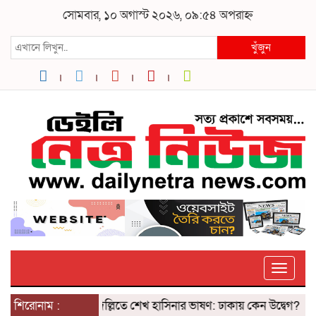
সোমবার, ১০ অগাস্ট ২০২৬, ০৯:৫৪ অপরাহ্ন
খুঁজুন
Toggle
শিরোনাম :
দিল্লিতে শেখ হাসিনার ভাষণ: ঢাকায় কেন উদ্বেগ? ৫ আগস