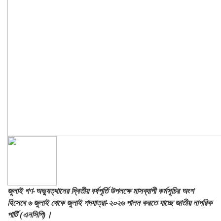
জুলাই গণ-অভ্যুত্থানের দ্বিতীয় বর্ষপূর্তি উপলক্ষে মাসব্যাপী কর্মসূচির অংশ
হিসেবে ৬ জুলাই থেকে জুলাই পদযাত্রা-২০২৬ পালন করতে যাচ্ছে জাতীয় নাগরিক
পার্টি (এনসিপি)।