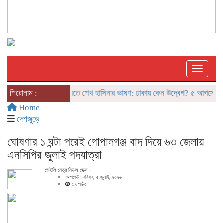
Toggle
শিরোনাম :
দিল্লিতে শেখ হাসিনার ভাষণ: ঢাকায় কেন উদ্বেগ? ৫ আগস্টের ‘রাজন
Home
দেশজুড়ে
ঘোষণার ১ ঘন্টা পরেই গোপালগঞ্জ বাদ দিয়ে ৬৩ জেলায়
এনসিপির জুলাই পদযাত্রা
ডেইলি নেত্র নিউজ ডেক্স :
আপডেট : রবিবার, ৫ জুলাই, ২০২৬
৫৭ পঠিত