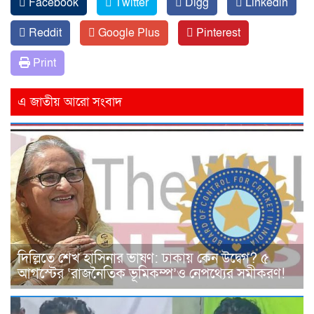
Facebook
Twitter
Digg
Linkedin
Reddit
Google Plus
Pinterest
Print
এ জাতীয় আরো সংবাদ
দিল্লিতে শেখ হাসিনার ভাষণ: ঢাকায় কেন উদ্বেগ? ৫
আগস্টের ‘রাজনৈতিক ভূমিকম্প’ও নেপথ্যের সমীকরণ!