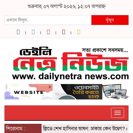
শুক্রবার, ০৭ অগাস্ট ২০২৬, ১২:০৭ অপরাহ্ন
খুঁজুন
Toggle
শিরোনাম :
দিল্লিতে শেখ হাসিনার ভাষণ: ঢাকায় কেন উদ্বেগ? ৫ আগস্ট