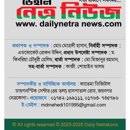
প্রকাশক ও সম্পাদক :
মোঃ মেহেদী হাসান,
নির্বাহী সম্পাদক :
এডভোকেট রোকন ‍উদ্দিন,
প্রধান উপদেষ্টা সম্পাদক :
ম.
কিবরিয়া চৌধুরী হেলিম,
বার্তা সম্পাদক :
মো.মিজানুর রহমান,
সহ-বার্তা সম্পাদক :
কাজী. শোয়াইব আলম
সম্পাদকীয় ও বাণিজ্যিক কার্যালয় :
ফাতেমা ডিজিটাল
ডায়গনস্টিক সেন্টার (৩য় তলা) হাসপাতাল রোড, জয়নগর
নেত্রকোণা।
প্রয়োজনে :
০১৭৪২-১৯৯১১১, ০১৭৬৩- ৭৩৫৭৯৬
ই-মেইল :
mdmehedi101995@gmail.com
© All rights reserved © 2023-2025 Daily Netrakona