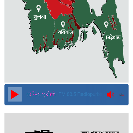
কুড়িগ্রামে বন্যাদুর্গতদের জন্য বরাদ্দকৃত
৩০ মেট্রিক টন চাল,একমুঠোও জোটেনি
ক্ষতিগ্রস্ত মানুষের ভাগ্যে
জুলাই ব্যবসা ও হাদি ব্যবসা চালু রাখতে
হবে: মাহমুদা মিতু
দুবাইয়ে কারাগার থেকে মুক্তি পেয়েছেন
পুলিশের সাবেক মহাপরিদর্শক বেনজীর
আহমেদ
FM 88.5
Radiopurbakantho