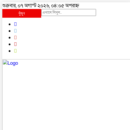
শুক্রবার, ০৭ অগাস্ট ২০২৬, ০৪:০৫ অপরাহ্ন
খুঁজুন