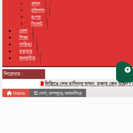
খুলনা
বরিশাল
রংপুর
সিলেট
খেলা
শিক্ষা
সাহিত্য
মতামত
কনভার্টার
শিরোনাম :
দিল্লিতে শেখ হাসিনার ভাষণ: ঢাকায় কেন উদ্বেগ? ৫ আগ
Home
খেলা
,
দেশজুড়ে
,
ময়মনসিংহ
নেত্রকোনায় সরকারী কর্মকর্তা-কর্মচারীদের বার্ষিক ক্রীড়া
প্রতিযোগিতা অনুষ্ঠিত