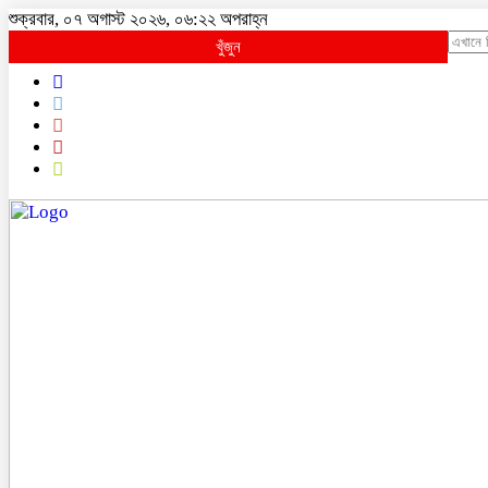
শুক্রবার, ০৭ অগাস্ট ২০২৬, ০৬:২২ অপরাহ্ন
খুঁজুন