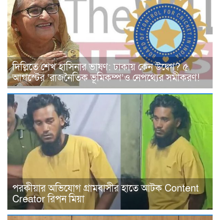
দিল্লিতে শেখ হাসিনার ভাষণ: ঢাকায় কেন উদ্বেগ? ৫
আগস্টের ‘রাজনৈতিক ভূমিকম্প’ও নেপথ্যের সমীকরণ!
পরকীয়ার অভিযোগ গ্রামবাসীর হাতে আটক Content
Creator রিপন মিয়া