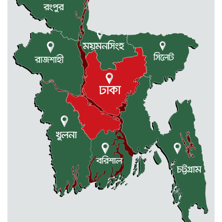
ছাত্রশিবির দফায় দফায় সংঘর্ষ
সরকারের ফ্যামিলি কার্ড কার্যক্রম
বাস্তবায়নে ব্যয় ২০০০ কোটি টাকা
মোহনগঞ্জে কর্মস্থলেই অসুস্থ- রক্তবমির পর
প্রাণ গেল স্বাস্থ্য কর্মকর্তার
কুড়িগ্রামে বন্যাদুর্গতদের জন্য বরাদ্দকৃত
৩০ মেট্রিক টন চাল,একমুঠোও জোটেনি
ক্ষতিগ্রস্ত মানুষের ভাগ্যে
জুলাই ব্যবসা ও হাদি ব্যবসা চালু রাখতে
হবে: মাহমুদা মিতু