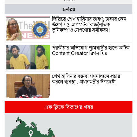
জনপ্রিয়
দিল্লিতে শেখ হাসিনার ভাষণ: ঢাকায় কেন
উদ্বেগ? ৫ আগস্টের ‘রাজনৈতিক
ভূমিকম্প’ও নেপথ্যের সমীকরণ!
পরকীয়ার অভিযোগ গ্রামবাসীর হাতে আটক
Content Creator রিপন মিয়া
শেখ হাসিনার বক্তব্য গণমাধ্যমে প্রচার
করলে ব্যবস্থা : প্রধানমন্ত্রীর উপদেষ্টা
দিল্লিতে হাসিনার গণমাধ্যমে ভাষণ নিয়ে যা
এক ক্লিকে বিভাগের খবর
বলছে ভারত
রাজধানীর তিন ক্যাম্পাসে ছাত্রদল-