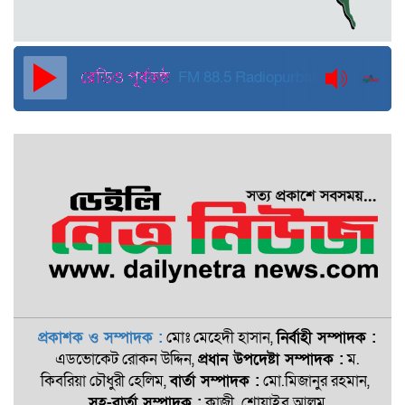
দুবাইয়ে কারাগার থেকে মুক্তি পেয়েছেন
পুলিশের সাবেক মহাপরিদর্শক বেনজীর
আহমেদ
FM 88.5
Radiopurbakantho
প্রকাশক ও সম্পাদক :
মোঃ মেহেদী হাসান,
নির্বাহী সম্পাদক :
এডভোকেট রোকন ‍উদ্দিন,
প্রধান উপদেষ্টা সম্পাদক :
ম.
কিবরিয়া চৌধুরী হেলিম,
বার্তা সম্পাদক :
মো.মিজানুর রহমান,
সহ-বার্তা সম্পাদক :
কাজী. শোয়াইব আলম