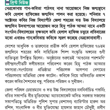
নেত্রকোনায় গান-কবিতা পাঠসহ নানা আয়োজনে নিজ জন্মস্থানে
কবি হেলাল হাফিজের জন্মদিন পালন করা হয়েছে। শনিবার ৭
অক্টোবর কবির নিজ বিদ্যাপীঠ জেলা শহরের দত্ত উচ্চ বিদ্যালয়ে
জন্মদিন উদযাপনের আয়োজন করে হিমু পাঠক আড্ডা নামে একটি
সংগঠন।বিদ্যালয়ের বৃক্ষতলে কবি হেলাল হাফিজ চত্বরে প্রতিবারের
মতো এবারও গান,কবিতায় কবিকে স্মরণ করেছে নেত্রকোনাবাসী।
দেশের আধুনিক ও তারুণ্যের প্রতীক কবি হেলাল হাফিজের ৭৬তম
জন্মদিনে শহরের কবি সাহিত্যিক শিল্প সংস্কৃতি অঙ্গনের গুণী
ব্যক্তিত্বরা উপস্থিত ছিলেন। অনুষ্ঠানের শুরুতেই ‘আগুনের পরশমণি’
রবীন্দ্রসংগীতটি দলীয়ভাবে পরিবেশন করেন হিমু পাঠক আড্ডার
সদস্যরা।সংগঠনের প্রতিষ্ঠাতা পরিচালক আলপনা বেগমের
পরিচালনায় অতিথিরা কেক কাটেন। কবিকে নিয়ে অভিব্যক্তি প্রকাশ
করেন কবির শৈশবের বন্ধু, পরিবার-পরিজন ও সুধীজন।
জেলা পরিষদ চেয়ারম্যান ও দত্ত উচ্চ বিদ্যালয়ের নবনির্বাচিত গভর্নিং
বডির সভাপতি বীর মুক্তিযোদ্ধা অ্যাডভোকেট অসিত সরকার সজলের
সভাপতিত্বে অতিরিক্ত পুলিশ সুপার (প্রশাসন) ব্যারিস্টার হারুন অর
রশিদ, সাংবাদিক ও বীর মুক্তিযোদ্ধা হায়দার জাহান চৌধুরী, প্রবীণ