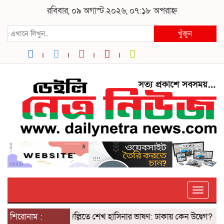
রবিবার, ০৯ অগাস্ট ২০২৬, ০৭:১৮ অপরাহ্ন
খুঁজুন
Toggle
শিরোনাম :
দিল্লিতে শেখ হাসিনার ভাষণ: ঢাকায় কেন উদ্বেগ? ৫ আগস্