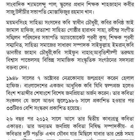
সাংবাদিক শ্যামলেন্দু পাল, স্কুলের প্রধান শিক্ষক শাহজাহান কবীর
সাজু,উদীচীর সভাপতি মোস্তাফিজুর রহমান খান।
ময়মনসিংহ সাহিত্য সংসদের কবি স্বাধীন চৌধুরী, কবির কনিষ্ঠ ভাই
জামাল হাফিজ, প্রত্যাশা সাহিত্য গোষ্ঠীর হারাধন সাহা, রবীন্দ্র সংগীত
সম্মিলন পরিষদের সভাপতি অ্যাডভোকেট পূরবী কুন্ড, শিক্ষক পূরবী
সম্মানিত, সাহিত্য সমাজের সাধারণ সম্পাদক সাইফুল্লাহ ইমরান,কবি
তানভীর জাহান চৌধুরী,কবি সাইফুন নাহার,আবৃত্তিশীল্পী তরুময়
বিশ্বাস পাভেলসহ বিভিন্ন সামাজিক সাংস্কৃতিক সংগঠনের সদস্যরা
বক্তব্য দেন।
১৯৪৮ সালের ৭ অক্টোবর নেত্রকোনায় জন্মগ্রহণ করেন হেলাল
হাফিজ। বাংলাদেশের একজন আধুনিক কবি যিনি স্বল্পপ্রজ হলেও
বিংশ শতাব্দীর শেষাংশে বিশেষ জনপ্রিয়তা অর্জন করেন। তার কবিতা
সংকলন যে জলে আগুন জ্বলে১৯৮৬ সালে প্রকাশিত হওয়ার পর
৩৩টিরও বেশি সংস্করণ প্রকাশিত হয়েছে।
২৬ বছর পর ২০১২ সালে আসে তার দ্বিতীয় কাব্যগ্রন্থ কবিতা
একাত্তর। তার অন্যতম জনপ্রিয় কবিতা নিষিদ্ধ সম্পাদকীয়- এ
কবিতার দুটি পঙ্‌ক্তি এখন যৌবন যার মিছিলে যাবার তার শ্রেষ্ঠ সময়