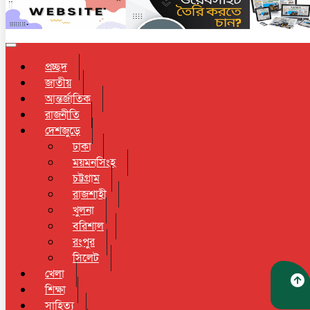
Toggle navigation
প্রচ্ছদ
জাতীয়
আন্তর্জাতিক
রাজনীতি
দেশজুড়ে
ঢাকা
ময়মনসিংহ
চট্টগ্রাম
রাজশাহী
খুলনা
বরিশাল
রংপুর
সিলেট
খেলা
শিক্ষা
সাহিত্য