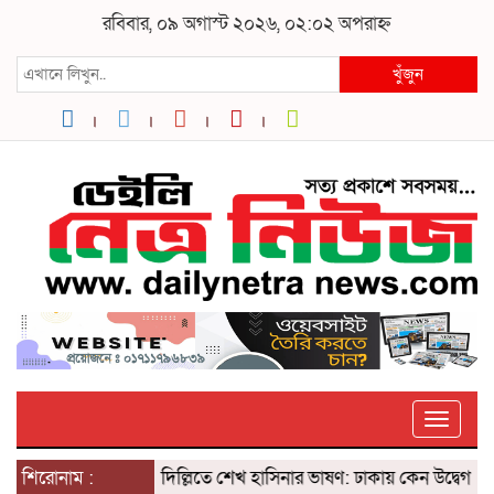
রবিবার, ০৯ অগাস্ট ২০২৬, ০২:০২ অপরাহ্ন
খুঁজুন
Toggle
শিরোনাম :
দিল্লিতে শেখ হাসিনার ভাষণ: ঢাকায় কেন উদ্বেগ? ৫ আগ