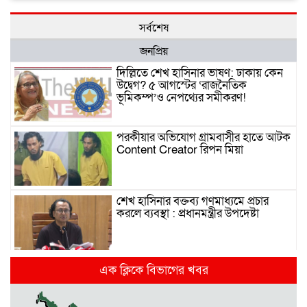
সর্বশেষ
জনপ্রিয়
দিল্লিতে শেখ হাসিনার ভাষণ: ঢাকায় কেন
উদ্বেগ? ৫ আগস্টের ‘রাজনৈতিক
ভূমিকম্প’ও নেপথ্যের সমীকরণ!
পরকীয়ার অভিযোগ গ্রামবাসীর হাতে আটক
Content Creator রিপন মিয়া
শেখ হাসিনার বক্তব্য গণমাধ্যমে প্রচার
করলে ব্যবস্থা : প্রধানমন্ত্রীর উপদেষ্টা
দিল্লিতে হাসিনার গণমাধ্যমে ভাষণ নিয়ে যা
এক ক্লিকে বিভাগের খবর
বলছে ভারত