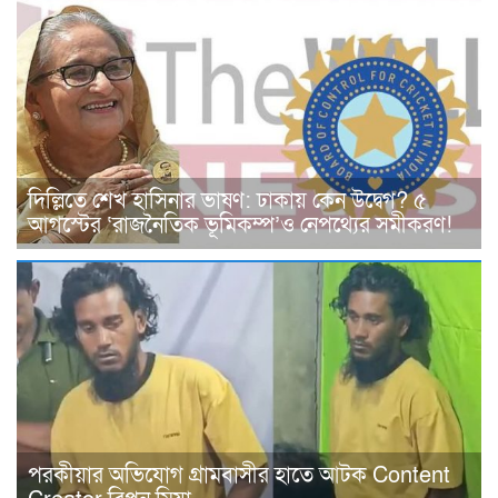
দিল্লিতে শেখ হাসিনার ভাষণ: ঢাকায় কেন উদ্বেগ? ৫
আগস্টের ‘রাজনৈতিক ভূমিকম্প’ও নেপথ্যের সমীকরণ!
পরকীয়ার অভিযোগ গ্রামবাসীর হাতে আটক Content