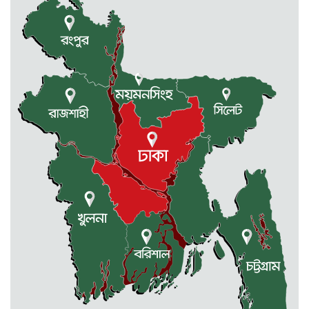
রাজধানীর তিন ক্যাম্পাসে ছাত্রদল-
ছাত্রশিবির দফায় দফায় সংঘর্ষ
সরকারের ফ্যামিলি কার্ড কার্যক্রম
বাস্তবায়নে ব্যয় ২০০০ কোটি টাকা
মোহনগঞ্জে কর্মস্থলেই অসুস্থ- রক্তবমির পর
প্রাণ গেল স্বাস্থ্য কর্মকর্তার
কুড়িগ্রামে বন্যাদুর্গতদের জন্য বরাদ্দকৃত
৩০ মেট্রিক টন চাল,একমুঠোও জোটেনি
ক্ষতিগ্রস্ত মানুষের ভাগ্যে
জুলাই ব্যবসা ও হাদি ব্যবসা চালু রাখতে
হবে: মাহমুদা মিতু