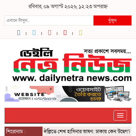
রবিবার, ০৯ অগাস্ট ২০২৬, ১২:২৩ অপরাহ্ন
খুঁজুন
Toggle
শিরোনাম :
দিল্লিতে শেখ হাসিনার ভাষণ: ঢাকায় কেন উদ্বেগ? ৫ আগস