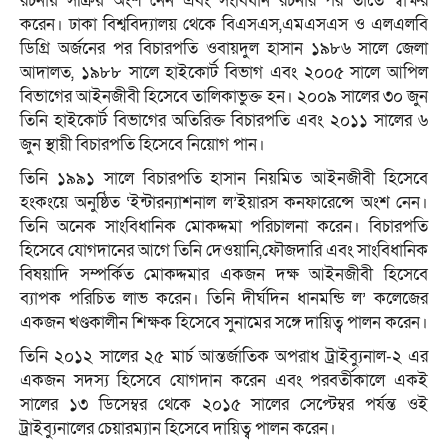
রচনায় সক্রিয় অংশ নেন এবং সংবিধান রচনার পর তাতে স্বাক্ষর
করেন। ঢাকা বিশ্ববিদ্যালয় থেকে বিএসএস,এমএসএস ও এলএলবি
ডিগ্রি অর্জনের পর বিচারপতি ওবায়দুল হাসান ১৯৮৬ সালে জেলা
আদালত, ১৯৮৮ সালে হাইকোর্ট বিভাগ এবং ২০০৫ সালে আপিল
বিভাগের আইনজীবী হিসেবে তালিকাভুক্ত হন। ২০০৯ সালের ৩০ জুন
তিনি হাইকোর্ট বিভাগের অতিরিক্ত বিচারপতি এবং ২০১১ সালের ৬
জুন স্থায়ী বিচারপতি হিসেবে নিয়োগ পান।
তিনি ১৯৯১ সালে বিচারপতি হাসান নিয়মিত আইনজীবী হিসেবে
হংকংয়ে অনুষ্ঠিত ‘ইন্টারন্যাশনাল ল’ইয়ারস কনফারেন্সে অংশ নেন।
তিনি অনেক সাংবিধানিক মোকদ্দমা পরিচালনা করেন। বিচারপতি
হিসেবে যোগদানের আগে তিনি দেওয়ানি,ফৌজদারি এবং সাংবিধানিক
বিষয়াদি সম্পর্কিত মোকদ্দমার একজন দক্ষ আইনজীবী হিসেবে
ব্যাপক পরিচিত লাভ করেন। তিনি দীর্ঘদিন ধানমন্ডি ল’ কলেজের
একজন খণ্ডকালীন শিক্ষক হিসেবে সুনামের সঙ্গে দায়িত্ব পালন করেন।
তিনি ২০১২ সালের ২৫ মার্চ আন্তর্জাতিক অপরাধ ট্রাইব্যুনাল-২ এর
একজন সদস্য হিসেবে যোগদান করেন এবং পরবর্তীকালে একই
সালের ১৩ ডিসেম্বর থেকে ২০১৫ সালের সেপ্টেম্বর পর্যন্ত ওই
ট্রাইব্যুনালের চেয়ারম্যান হিসেবে দায়িত্ব পালন করেন।