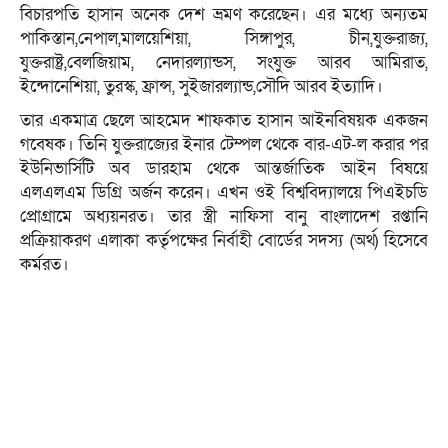
বিচারপতি হাসান অনেক দেশ ভ্রমণ করেছেন। এর মধ্যে অন্যতম
পাকিস্তান,নেপাল,মালয়েশিয়া, সিঙ্গাপুর, চীন,যুক্তরাজ্য,
যুক্তরাষ্ট্র,বেলজিয়াম, নেদারল্যান্ডস, সংযুক্ত আরব আমিরাত,
ইন্দোনেশিয়া, তুরস্ক, ফ্রান্স, সুইজারল্যান্ড,সৌদি আরব ইত্যাদি।
তার একমাত্র ছেলে আহমেদ শাফকাত হাসান আইনবিষয়ক একজন
গবেষক। তিনি যুক্তরাজ্যের ইনার টেম্পল থেকে বার-এট-ল করার পর
ইউনিভার্সিটি অব ডারহাম থেকে আন্তর্জাতিক আইন বিষয়ে
এলএলএম ডিগ্রি অর্জন করেন। এখন ওই বিশ্ববিদ্যালয়ে পিএইচডি
প্রোগ্রামে অধ্যয়নরত। তার স্ত্রী নাফিসা বানু বাংলাদেশ রপ্তানি
প্রক্রিয়াকরণ এলাকা কর্তৃপক্ষের নির্বাহী বোর্ডের সদস্য (অর্থ) হিসেবে
কর্মরত।