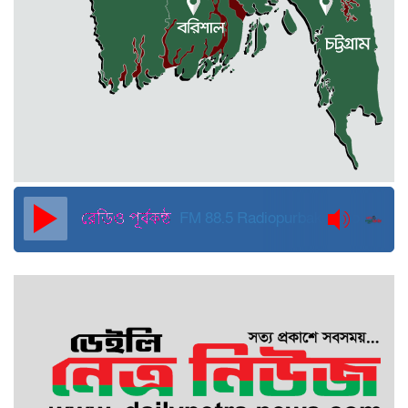
ক্ষতিগ্রস্ত মানুষের ভাগ্যে
জুলাই ব্যবসা ও হাদি ব্যবসা চালু রাখতে
হবে: মাহমুদা মিতু
দুবাইয়ে কারাগার থেকে মুক্তি পেয়েছেন
পুলিশের সাবেক মহাপরিদর্শক বেনজীর
আহমেদ
FM 88.5
Radiopurbakantho