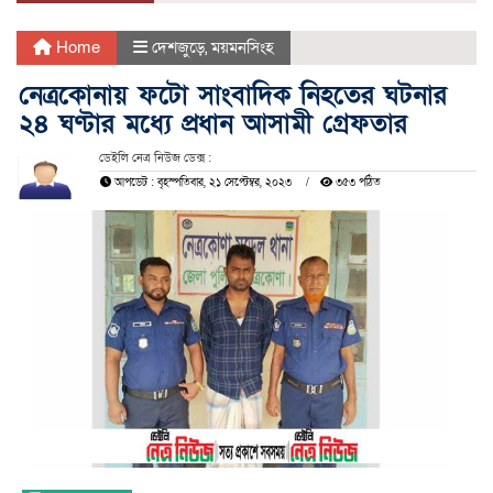
Home
দেশজুড়ে
,
ময়মনসিংহ
নেত্রকোনায় ফটো সাংবাদিক নিহতের ঘটনার
২৪ ঘণ্টার মধ্যে প্রধান আসামী গ্রেফতার
ডেইলি নেত্র নিউজ ডেক্স :
আপডেট : বৃহস্পতিবার, ২১ সেপ্টেম্বর, ২০২৩
৩৫৩ পঠিত