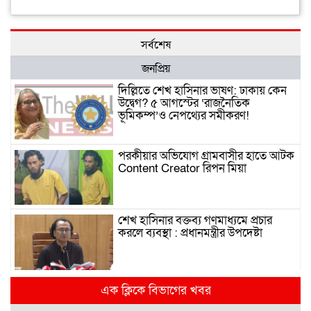
সর্বশেষ
জনপ্রিয়
দিল্লিতে শেখ হাসিনার ভাষণ: ঢাকায় কেন
উদ্বেগ? ৫ আগস্টের ‘রাজনৈতিক
ভূমিকম্প’ও নেপথ্যের সমীকরণ!
পরকীয়ার অভিযোগ গ্রামবাসীর হাতে আটক
Content Creator রিপন মিয়া
শেখ হাসিনার বক্তব্য গণমাধ্যমে প্রচার
করলে ব্যবস্থা : প্রধানমন্ত্রীর উপদেষ্টা
দিল্লিতে হাসিনার গণমাধ্যমে ভাষণ নিয়ে যা
এক ক্লিকে বিভাগের খবর
বলছে ভারত