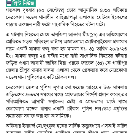
গতকাল বুধবার (২০ সেপ্টেম্বর) ভোর আনুমানিক ৪.৩০ ঘটিকায়
নেত্রকোণা মডেল থানাধীন বাহিরচাপড়া এলাকায় মোটরসাইকেলের
ধাক্কায় একজন নারী ফটো সাংবাদিক নিহতের ঘটনা ঘটে।
এ ঘটনায় নিহতের মেয়ে তানজিলা আক্তার মীম(১৯) এর অভিযোগের
প্রেক্ষিতে সড়ক পরিবহন আইনে অজ্ঞাতনামা মোটরসাইকেল চালকের
নামে একটি মামলা রুজু করা হয় মামলা নং- ৩১ তারিখ ২০/৯/২৩
ইং। মামলা রুজুর ২৪ ঘন্টার মধ্যে নারী সাংবাদিক নিহতের ঘটনায়
জড়িত প্রধান আসামী জাবির মিয়া ওরফে জাভেদ (৩৫) কে গাজীপুর
জেলার শ্রীপুর থানার সালনা এলাকা থেকে গ্রেফতার করে নেত্রকোণা
মডেল থানা পুলিশের একটি চৌকস দল।
নেত্রকোণা জেলার পুলিশ সুপার মো.ফয়েজ আহমেদ উক্ত মামলায়
জড়িতদের দ্রুততম সময়ের মধ্যে গ্রেফতারের নির্দেশ প্রদান করেন,এর
পরিপ্রেক্ষিতে আসামী সনাক্তের চেষ্টা ও গ্রেফতারে মাঠে নামে
নেত্রকোণা মডেল থানার একটি চৌকস পুলিশ দল।তথ্য প্রযুক্তির
সহায়তায় সনাক্ত করা হয় আসামিকে।
অফিসার ইনচার্জ মো.লুৎফুল হকের সার্বিক তত্ত্বাবধানে এসআই ফরিদ