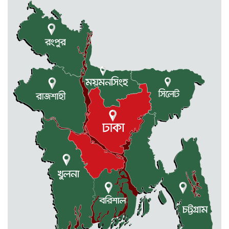
রাজধানীর তিন ক্যাম্পাসে ছাত্রদল-
ছাত্রশিবির দফায় দফায় সংঘর্ষ
সরকারের ফ্যামিলি কার্ড কার্যক্রম
বাস্তবায়নে ব্যয় ২০০০ কোটি টাকা
মোহনগঞ্জে কর্মস্থলেই অসুস্থ- রক্তবমির পর
প্রাণ গেল স্বাস্থ্য কর্মকর্তার
কুড়িগ্রামে বন্যাদুর্গতদের জন্য বরাদ্দকৃত
৩০ মেট্রিক টন চাল,একমুঠোও জোটেনি
ক্ষতিগ্রস্ত মানুষের ভাগ্যে
জুলাই ব্যবসা ও হাদি ব্যবসা চালু রাখতে