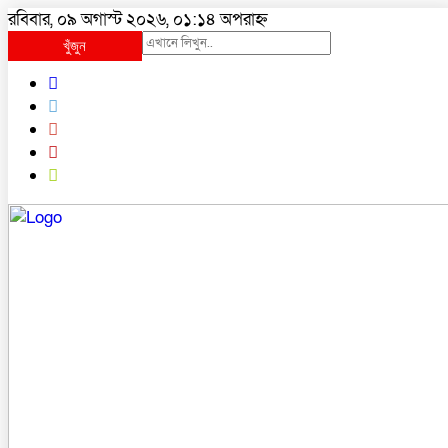
রবিবার, ০৯ অগাস্ট ২০২৬, ০১:১৪ অপরাহ্ন
খুঁজুন