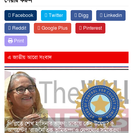
শেয়ার করুন
Facebook
Twitter
Digg
Linkedin
Reddit
Google Plus
Pinterest
Print
এ জাতীয় আরো সংবাদ
দিল্লিতে শেখ হাসিনার ভাষণ: ঢাকায় কেন উদ্বেগ? ৫
আগস্টের ‘রাজনৈতিক ভূমিকম্প’ও নেপথ্যের সমীকরণ!