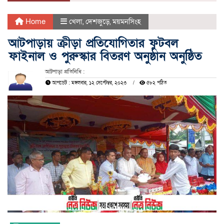
Home
খেলা
,
দেশজুড়ে
,
ময়মনসিংহ
আটপাড়ায় ক্রীড়া প্রতিযোগিতার ফুটবল
ফাইনাল ও পুরুস্কার বিতরণ অনুষ্ঠান অনুষ্ঠিত
আটপাড়া প্রতিনিধি :
আপডেট : মঙ্গলবার, ১২ সেপ্টেম্বর, ২০২৩
৫৮২ পঠিত