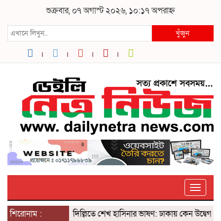
শুক্রবার, ০৭ অগাস্ট ২০২৬, ১০:১৭ অপরাহ্ন
খুঁজুন
Toggle
শিরোনাম :
দিল্লিতে শেখ হাসিনার ভাষণ: ঢাকায় কেন উদ্বেগ? ৫ আগ