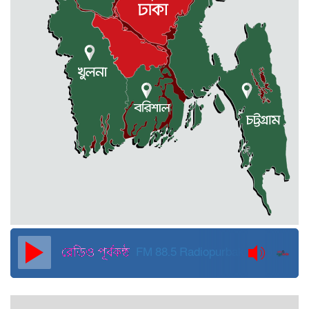
মোহনগঞ্জে কর্মস্থলেই অসুস্থ- রক্তবমির পর
প্রাণ গেল স্বাস্থ্য কর্মকর্তার
কুড়িগ্রামে বন্যাদুর্গতদের জন্য বরাদ্দকৃত
৩০ মেট্রিক টন চাল,একমুঠোও জোটেনি
ক্ষতিগ্রস্ত মানুষের ভাগ্যে
জুলাই ব্যবসা ও হাদি ব্যবসা চালু রাখতে
হবে: মাহমুদা মিতু
দুবাইয়ে কারাগার থেকে মুক্তি পেয়েছেন
পুলিশের সাবেক মহাপরিদর্শক বেনজীর
আহমেদ
FM 88.5
Radiopurbakantho