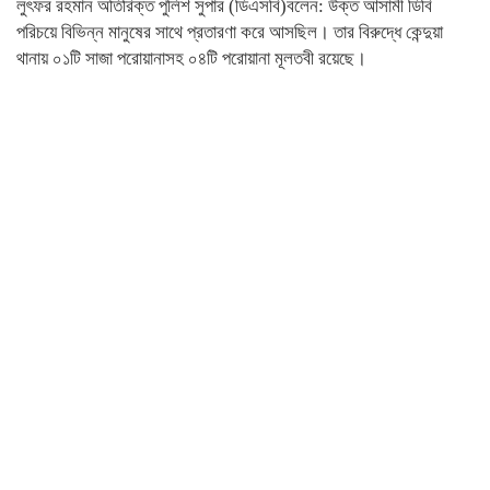
লুৎফর রহমান অতিরিক্ত পুলিশ সুপার (ডিএসবি)বলেন: উক্ত আসামী ডিবি
পরিচয়ে বিভিন্ন মানুষের সাথে প্রতারণা করে আসছিল। তার বিরুদ্ধে কেন্দুয়া
থানায় ০১টি সাজা পরোয়ানাসহ ০৪টি পরোয়ানা মূলতবী রয়েছে।