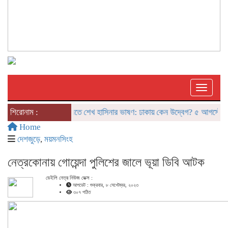
Toggle
শিরোনাম :
দিল্লিতে শেখ হাসিনার ভাষণ: ঢাকায় কেন উদ্বেগ? ৫ আগস্টের ‘রাজনৈ
Home
দেশজুড়ে
,
ময়মনসিংহ
নেত্রকোনায় গোয়েন্দা পুলিশের জালে ভূয়া ডিবি আটক
ডেইলি নেত্র নিউজ ডেক্স :
আপডেট : শুক্রবার, ৮ সেপ্টেম্বর, ২০২৩
৩০৭ পঠিত