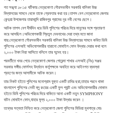
গত সন্ধ্যা ১৮:১৫ ঘটিকায় নেত্রকোণা পৌরসভাধীন সরকারি বালিকা উচ্চ
বিদ্যালয়ের সামনে থেকে তাকে গ্রেফতার করা হয়।তাপস বেগ নেত্রকোনা জেলার
কেন্দুয়া উপজেলার তারাকান্দি রাজিবপুর গ্রামের নূর নবী বেগের ছেলে।
আটক তাপস বেগ দীর্ঘদিন ধরে ডিবি পুলিশের পরিচয় দিয়ে মানুষের সঙ্গে প্রতারণা
করে আসছিল।অভিযোগকারী প্রিতুল দেবনাথের দেয়া তথ্য মতে জানা
যায়:নেত্রকোণা পৌরসভাধীন সরকারি বালিকা উচ্চ বিদ্যালয়ের সামনে কথিত ডিবি
পুলিশের এসআই অভিযোগকারীর হারানো মোবাইল ফোন উদ্ধার দেয়ার কথা বলে
২,০০০ টাকা নিয়া আসিতে বলিলে তার সন্দেহ হয়।
পরবর্তীতে খবর পেয়ে নেত্রকোণা জেলার গোয়েন্দা শাখার এসআই (নিঃ) সঞ্জয়
সরকার সঙ্গীয় ফোর্সসহ উর্দ্ধতন কর্তৃপক্ষকে অবহিত করে আইনগত ব্যবস্থা
গ্রহণের জন্য আসামীকে আটক করেন।
তার নিকট হইতে পুলিশের মনোগ্রাম যুক্ত একটি চাবির ছরা,তাহার পরনে থাকা
বাংলাদেশ পুলিশের নেভী ব্লু রংয়ের একটি ফুল প্যান্ট এবং অভিযোগকারীর দোকান
হইতে ডিবি পুলিশের পরিচয় দিয়ে বাকিতে আনা একটি নতুন SYMPHONY
বাটন মোবাইল ফোন,যাহার মূল্য ২,০০০ টাকা উদ্ধার করেন ।
তথ্যের সত্যতা নিশ্চিত করে নেত্রকোণা জেলা পুলিশের মিডিয়া মুখপাত্র মোঃ