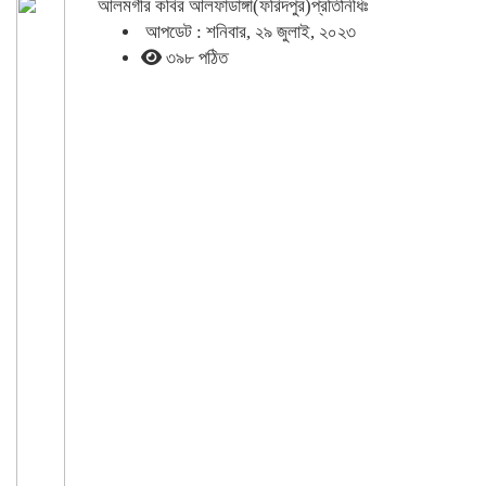
আলমগীর কবির আলফাডাঙ্গা(ফরিদপুর)প্রতিনিধিঃ
আপডেট : শনিবার, ২৯ জুলাই, ২০২৩
৩৯৮ পঠিত