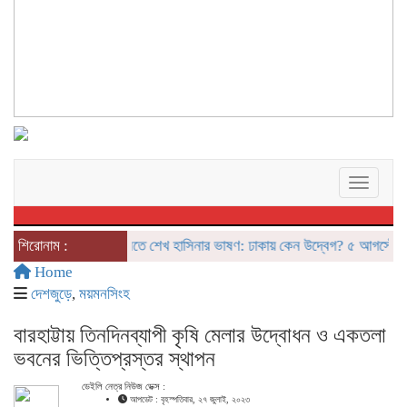
Toggle 
শিরোনাম :
দিল্লিতে শেখ হাসিনার ভাষণ: ঢাকায় কেন উদ্বেগ? ৫ আগস্টের ‘রাজন
Home
দেশজুড়ে
,
ময়মনসিংহ
বারহাট্টায় তিনদিনব্যাপী কৃষি মেলার উদ্বোধন ও একতলা
ভবনের ভিত্তিপ্রস্তর স্থাপন
ডেইলি নেত্র নিউজ ডেক্স :
আপডেট : বৃহস্পতিবার, ২৭ জুলাই, ২০২৩