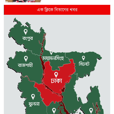
দিল্লিতে হাসিনার গণমাধ্যমে ভাষণ নিয়ে যা
এক ক্লিকে বিভাগের খবর
বলছে ভারত
রাজধানীর তিন ক্যাম্পাসে ছাত্রদল-
ছাত্রশিবির দফায় দফায় সংঘর্ষ
সরকারের ফ্যামিলি কার্ড কার্যক্রম
বাস্তবায়নে ব্যয় ২০০০ কোটি টাকা
মোহনগঞ্জে কর্মস্থলেই অসুস্থ- রক্তবমির পর
প্রাণ গেল স্বাস্থ্য কর্মকর্তার
কুড়িগ্রামে বন্যাদুর্গতদের জন্য বরাদ্দকৃত
৩০ মেট্রিক টন চাল,একমুঠোও জোটেনি
ক্ষতিগ্রস্ত মানুষের ভাগ্যে