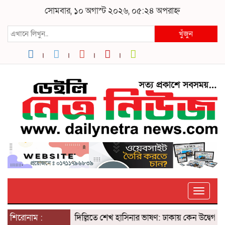
সোমবার, ১০ অগাস্ট ২০২৬, ০৫:২৪ অপরাহ্ন
খুঁজুন
Toggle
শিরোনাম :
দিল্লিতে শেখ হাসিনার ভাষণ: ঢাকায় কেন উদ্বেগ? ৫ আগ