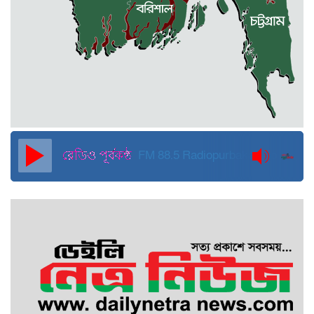
জুলাই ব্যবসা ও হাদি ব্যবসা চালু রাখতে
হবে: মাহমুদা মিতু
দুবাইয়ে কারাগার থেকে মুক্তি পেয়েছেন
পুলিশের সাবেক মহাপরিদর্শক বেনজীর
আহমেদ
FM 88.5
Radiopurbakantho