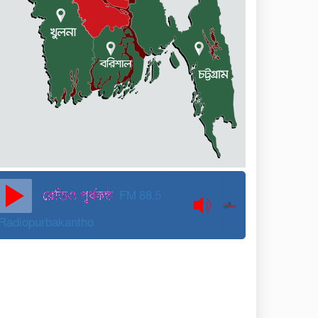
কুড়িগ্রামে বন্যাদুর্গতদের জন্য
বরাদ্দকৃত ৩০ মেট্রিক টন
চাল,একমুঠোও জোটেনি ক্ষতিগ্রস্ত
মানুষের ভাগ্যে
জুলাই ব্যবসা ও হাদি ব্যবসা চালু
রাখতে হবে: মাহমুদা মিতু
দুবাইয়ে কারাগার থেকে মুক্তি
পেয়েছেন পুলিশের সাবেক
মহাপরিদর্শক বেনজীর আহমেদ
FM 88.5
Radiopurbakantho