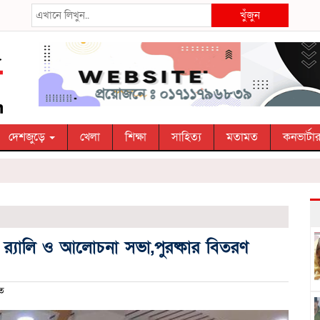
খুঁজুন
দেশজুড়ে
খেলা
শিক্ষা
সাহিত্য
মতামত
কনভার্টা
ে র‍্যালি ও আলোচনা সভা,পুরষ্কার বিতরণ
ত