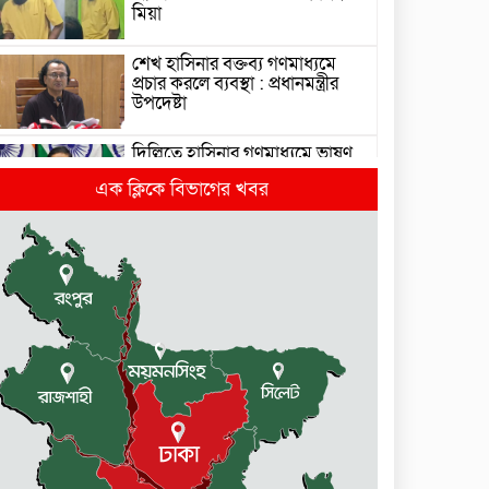
মিয়া
শেখ হাসিনার বক্তব্য গণমাধ্যমে
প্রচার করলে ব্যবস্থা : প্রধানমন্ত্রীর
উপদেষ্টা
দিল্লিতে হাসিনার গণমাধ্যমে ভাষণ
নিয়ে যা বলছে ভারত
এক ক্লিকে বিভাগের খবর
রাজধানীর তিন ক্যাম্পাসে ছাত্রদল-
ছাত্রশিবির দফায় দফায় সংঘর্ষ
সরকারের ফ্যামিলি কার্ড কার্যক্রম
বাস্তবায়নে ব্যয় ২০০০ কোটি টাকা
মোহনগঞ্জে কর্মস্থলেই অসুস্থ-
রক্তবমির পর প্রাণ গেল স্বাস্থ্য
কর্মকর্তার