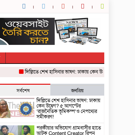
র
দিল্লিতে শেখ হাসিনার ভাষণ: ঢাকায় কেন উদ্বেগ? ৫ আগস্টের ‘রাজ
সর্বশেষ
জনপ্রিয়
দিল্লিতে শেখ হাসিনার ভাষণ: ঢাকায়
কেন উদ্বেগ? ৫ আগস্টের
‘রাজনৈতিক ভূমিকম্প’ও নেপথ্যের
সমীকরণ!
পরকীয়ার অভিযোগ গ্রামবাসীর হাতে
আটক Content Creator রিপন