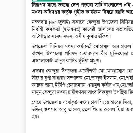
নিরাপদ মাছে ভরবো দেশ গড়বো স্মার্ট বাংলাদেশ এই প্
মৎস্য অধিদপ্তর কর্তৃক গৃহীত কার্যক্রম বিষয়ে র‍্যাল
মঙ্গলবার (২৫ জুলাই) সকালে কেন্দুয়া উপজেলা সিনি
নির্বাহী কর্মকর্তা (ইউএনও) কাবেরী জালালের সভাপতিত্
আটপাড়ার সংসদ সদস্য অসীম কুমার উকিল।
উপজেলা সিনিয়র মৎস্য কর্মকর্তা মোহাম্মদ আজহারুল 
রাখেন, উপজেলা পরিষদ চেয়ারম্যান বীর মুক্তিযোদ্ধ
এডভোকেট আব্দুল কাদির ভূঁইয়া প্রমূখ।
এসময় কেন্দুয়া উপজেলা প্রকৌশলী মো.মোজাম্মেল হোসে
লীগের যুগ্ম সাধারণ সম্পাদক মো.তাজুল ইসলাম, মো.শহী
ফারুক ছানা, ইউপি চেয়ারম্যান এনামুল কবীর খান,মো.জাক
মামুন,কেন্দুয়া মৎস্য চাষীগণসহ সাংবাদিকবৃন্দ উপস্থিত ছ
শেষে উপজেলায় সর্বোকৃষ্ঠ মৎস্য চাষ শিংয়ে হারেছ মিয়া, 
উদ্দিন, গুলশায় আবু তালেব, তেলাপিয়ায় রুবেল মিয়া এ
হয়।