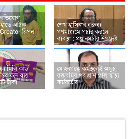
 অভিযোগ
র হাতে আটক
শেখ হাসিনার বক্তব্য
Creator রিপন
গণমাধ্যমে প্রচার করলে
ব্যবস্থা : প্রধানমন্ত্রীর উপদেষ্টা
্যামিলি কার্ড
মোহনগঞ্জে কর্মস্থলেই অসুস্থ-
াস্তবায়নে ব্যয়
রক্তবমির পর প্রাণ গেল স্বাস্থ্য
ি টাকা
কর্মকর্তার