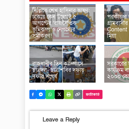
দিল্লিতে শেখ হাসিনার ভাষণ:
ঢাকায় কেন উদ্বেগ? ৫
পরকীয়ার
আগস্টের ‘রাজনৈতিক
গ্রামবাসী
ভূমিকম্প’ও নেপথ্যের
Content 
সমীকরণ!
মিয়া
রাজধানীর তিন ক্যাম্পাসে
সরকারের ফ
ছাত্রদল- ছাত্রশিবির দফায়
কার্যক্রম ব
দফায় সংঘর্ষ
২০০০ কোট
ফটোকার্ড
Leave a Reply