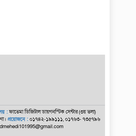
লয় :
ফাতেমা ডিজিটাল ডায়গনস্টিক সেন্টার (৩য় তলা)
োণা।
প্রয়োজনে :
০১৭৪২-১৯৯১১১, ০১৭৬৩- ৭৩৫৭৯৬
mehedi101995@gmail.com