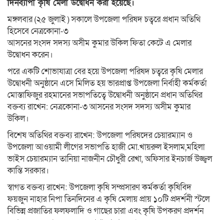
দিনব্যাপী কৃষি মেলা উদ্বোধন করা হয়েছে।
মঙ্গলবার (২৫ জুলাই ) সকালে উপজেলা পরিষদ চত্বরে প্রধান অতিথি
হিসেবে নেত্রকোনা-৩
আসনের সংসদ সদস্য অসীম কুমার উকিল ফিতা কেটে এ মেলার
উদ্বোধন করেন।
পরে একটি শোভাযাত্রা বের হয়ে উপজেলা পরিষদ চত্বরে কৃষি মেলার
উদ্বোধনী অনুষ্ঠানে এসে মিলিত হয় ভারপ্রাপ্ত উপজেলা নির্বাহী কর্মকর্তা
মোস্তাফিজুর রহমানের সভাপতিত্বে উদ্বোধনী অনুষ্ঠানে প্রধান অতিথির
বক্তব্য রাখেন: নেত্রকোনা-৩ আসনের সংসদ সদস্য অসীম কুমার
উকিল।
বিশেষ অতিথির বক্তব্য রাখেন: উপজেলা পরিষদের চেয়ারম্যান ও
উপজেলা আওয়ামী লীগের সভাপতি হাজী মো.খায়রুল ইসলাম,মহিলা
ভাইস চেয়ারম্যান তানিয়া নাজনীন চৌধুরী রেখা, অফিসার ইনচার্জ উজ্জ্বল
কান্তি সরকার।
স্বাগত বক্তব্য রাখেন: উপজেলা কৃষি সম্প্রসারণ কর্মকর্তা কৃষিবিদ
ফয়জুন নাহার নিপা তিনদিনের এ কৃষি মেলায় প্রায় ১০টি প্রদর্শনী স্টলে
বিভিন্ন প্রজাতির ফলফলাদি ও গাছের চারা এবং কৃষি উপকরণ প্রদর্শন