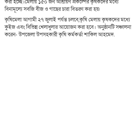
করা হচ্ছে।মেলায় ১৫০ জন আশ্রায়ণ প্রকল্পের কৃষকদের মধ্যে
বিনামূল্যে সবজি বীজ ও গাছের চারা বিতরণ করা হয়৷
কৃষিমেলা আগামী ২৭ জুলাই পর্যন্ত চলবে,কৃষি মেলায় কৃষকদের মধ্যে
কুইজ এবং বিভিন্ন খেলাধুলার আয়োজন করা হবে। অনুষ্ঠানটি সঞ্চালনা
করেন- উপজেলা উপসহকারী কৃষি কর্মকর্তা শাকিল আহমেদ.