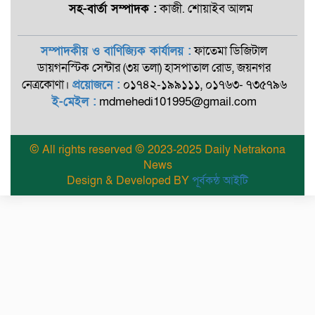
সহ-বার্তা সম্পাদক :
কাজী. শোয়াইব আলম
সম্পাদকীয় ও বাণিজ্যিক কার্যালয় :
ফাতেমা ডিজিটাল
ডায়গনস্টিক সেন্টার (৩য় তলা) হাসপাতাল রোড, জয়নগর
নেত্রকোণা।
প্রয়োজনে :
০১৭৪২-১৯৯১১১, ০১৭৬৩- ৭৩৫৭৯৬
ই-মেইল :
mdmehedi101995@gmail.com
© All rights reserved © 2023-2025 Daily Netrakona
News
Design & Developed BY
পূর্বকন্ঠ আইটি