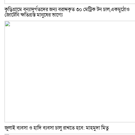
কুড়িগ্রামে বন্যাদুর্গতদের জন্য বরাদ্দকৃত ৩০ মেট্রিক টন চাল,একমুঠোও
জোটেনি ক্ষতিগ্রস্ত মানুষের ভাগ্যে
জুলাই ব্যবসা ও হাদি ব্যবসা চালু রাখতে হবে: মাহমুদা মিতু