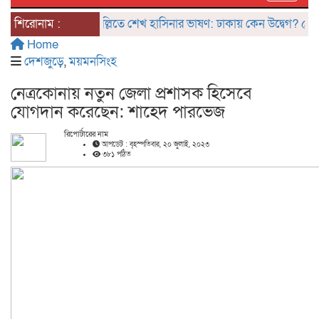
শিরোনাম :
দিল্লিতে শেখ হাসিনার ভাষণ: ঢাকায় কেন উদ্বেগ? ৫ আগস্টের 
Home
দেশজুড়ে
,
ময়মনসিংহ
নেত্রকোনায় নতুন জেলা প্রশাসক হিসেবে
যোগদান করেছেন: শাহেদ পারভেজ
রিপোর্টারের নাম
আপডেট : বৃহস্পতিবার, ২০ জুলাই, ২০২৩
৩৮১ পঠিত