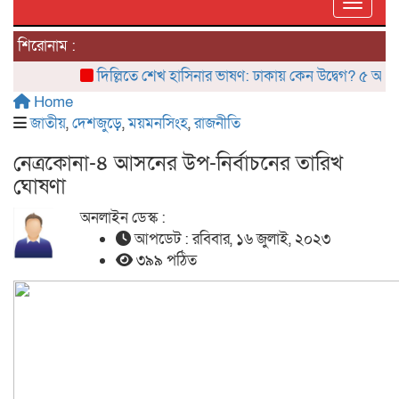
Toggle
শিরোনাম :
দিল্লিতে শেখ হাসিনার ভাষণ: ঢাকায় কেন উদ্বেগ? ৫ আগস্টের ‘র
Home
জাতীয়
,
দেশজুড়ে
,
ময়মনসিংহ
,
রাজনীতি
নেত্রকোনা-৪ আসনের উপ-নির্বাচনের তারিখ
ঘোষণা
অনলাইন ডেস্ক :
আপডেট : রবিবার, ১৬ জুলাই, ২০২৩
৩৯৯ পঠিত