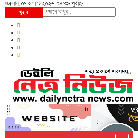
শুক্রবার, ০৭ অগাস্ট ২০২৬, ০৪:৩৯ পূর্বাহ্ন
খুঁজুন