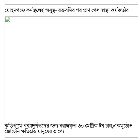
মোহনগঞ্জে কর্মস্থলেই অসুস্থ- রক্তবমির পর প্রাণ গেল স্বাস্থ্য কর্মকর্তার
কুড়িগ্রামে বন্যাদুর্গতদের জন্য বরাদ্দকৃত ৩০ মেট্রিক টন চাল,একমুঠোও
জোটেনি ক্ষতিগ্রস্ত মানুষের ভাগ্যে