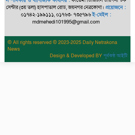
সম্পাদকীয় ও বাণিজ্যিক কার্যালয় :
ফাতেমা ডিজিটাল ডায়গনস্টিক
সেন্টার (৩য় তলা) হাসপাতাল রোড, জয়নগর নেত্রকোণা।
প্রয়োজনে :
০১৭৪২-১৯৯১১১, ০১৭৬৩- ৭৩৫৭৯৬
ই-মেইল :
mdmehedi101995@gmail.com
© All rights reserved © 2023-2025 Daily Netrakona
News
Design & Developed BY
পূর্বকন্ঠ আইটি