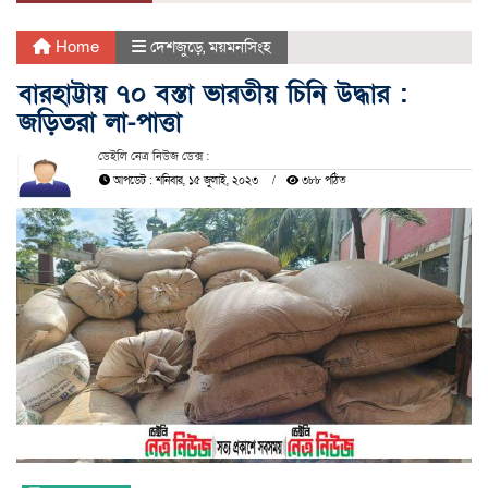
Home
দেশজুড়ে
,
ময়মনসিংহ
বারহাট্টায় ৭০ বস্তা ভারতীয় চিনি উদ্ধার :
জড়িতরা লা-পাত্তা
ডেইলি নেত্র নিউজ ডেক্স :
আপডেট : শনিবার, ১৫ জুলাই, ২০২৩
৩৮৮ পঠিত