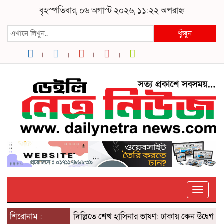
বৃহস্পতিবার, ০৬ অগাস্ট ২০২৬, ১১:২২ অপরাহ্ন
খুঁজুন
Toggle
শিরোনাম :
দিল্লিতে শেখ হাসিনার ভাষণ: ঢাকায় কেন উদ্বেগ? ৫ আগ