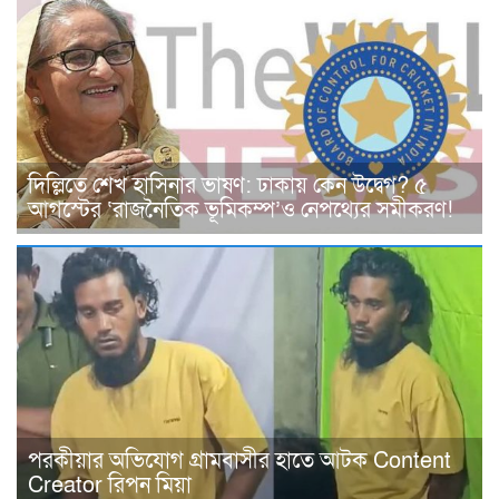
দিল্লিতে শেখ হাসিনার ভাষণ: ঢাকায় কেন উদ্বেগ? ৫
আগস্টের ‘রাজনৈতিক ভূমিকম্প’ও নেপথ্যের সমীকরণ!
পরকীয়ার অভিযোগ গ্রামবাসীর হাতে আটক Content
Creator রিপন মিয়া