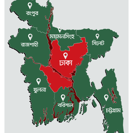
রাজধানীর তিন ক্যাম্পাসে ছাত্রদল-
ছাত্রশিবির দফায় দফায় সংঘর্ষ
সরকারের ফ্যামিলি কার্ড কার্যক্রম
বাস্তবায়নে ব্যয় ২০০০ কোটি টাকা
মোহনগঞ্জে কর্মস্থলেই অসুস্থ- রক্তবমির পর
প্রাণ গেল স্বাস্থ্য কর্মকর্তার
কুড়িগ্রামে বন্যাদুর্গতদের জন্য বরাদ্দকৃত
৩০ মেট্রিক টন চাল,একমুঠোও জোটেনি
ক্ষতিগ্রস্ত মানুষের ভাগ্যে
জুলাই ব্যবসা ও হাদি ব্যবসা চালু রাখতে
হবে: মাহমুদা মিতু