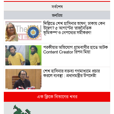
সর্বশেষ
জনপ্রিয়
দিল্লিতে শেখ হাসিনার ভাষণ: ঢাকায় কেন
উদ্বেগ? ৫ আগস্টের ‘রাজনৈতিক
ভূমিকম্প’ও নেপথ্যের সমীকরণ!
পরকীয়ার অভিযোগ গ্রামবাসীর হাতে আটক
Content Creator রিপন মিয়া
শেখ হাসিনার বক্তব্য গণমাধ্যমে প্রচার
করলে ব্যবস্থা : প্রধানমন্ত্রীর উপদেষ্টা
দিল্লিতে হাসিনার গণমাধ্যমে ভাষণ নিয়ে যা
এক ক্লিকে বিভাগের খবর
বলছে ভারত