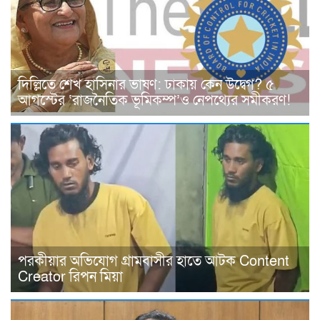
দিল্লিতে শেখ হাসিনার ভাষণ: ঢাকায় কেন উদ্বেগ? ৫
আগস্টের ‘রাজনৈতিক ভূমিকম্প’ও নেপথ্যের সমীকরণ!
পরকীয়ার অভিযোগ গ্রামবাসীর হাতে আটক Content
Creator রিপন মিয়া