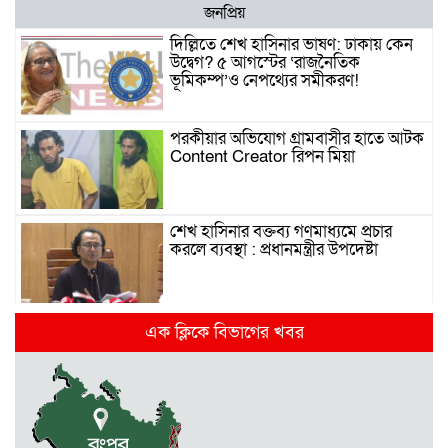
জনপ্রিয়
দিল্লিতে শেখ হাসিনার ভাষণ: ঢাকায় কেন
উদ্বেগ? ৫ আগস্টের ‘রাজনৈতিক
ভূমিকম্প’ও নেপথ্যের সমীকরণ!
পরকীয়ার অভিযোগ গ্রামবাসীর হাতে আটক
Content Creator রিপন মিয়া
শেখ হাসিনার বক্তব্য গণমাধ্যমে প্রচার
করলে ব্যবস্থা : প্রধানমন্ত্রীর উপদেষ্টা
দিল্লিতে হাসিনার গণমাধ্যমে ভাষণ নিয়ে যা
এক ক্লিকে বিভাগের খবর
বলছে ভারত
রাজধানীর তিন ক্যাম্পাসে ছাত্রদল-
ছাত্রশিবির দফায় দফায় সংঘর্ষ