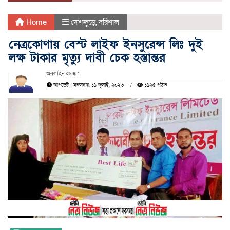
Home
দেশজুড়ে
,
বরিশাল
নেত্রকোণায় বেস্ট লাইফ ইনসুরেন্স লিঃ দুই
লক্ষ টাকার মৃত্যু দাবী চেক হস্তান্তর
অনলাইন ডেস্ক :
আপডেট : মঙ্গলবার, ১১ জুলাই, ২০২৩
১১২৫ পঠিত