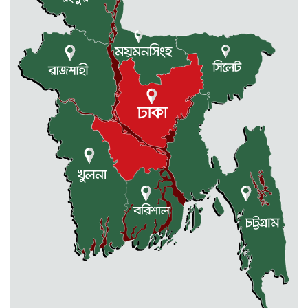
সরকারের ফ্যামিলি কার্ড কার্যক্রম
বাস্তবায়নে ব্যয় ২০০০ কোটি টাকা
মোহনগঞ্জে কর্মস্থলেই অসুস্থ- রক্তবমির পর
প্রাণ গেল স্বাস্থ্য কর্মকর্তার
কুড়িগ্রামে বন্যাদুর্গতদের জন্য বরাদ্দকৃত
৩০ মেট্রিক টন চাল,একমুঠোও জোটেনি
ক্ষতিগ্রস্ত মানুষের ভাগ্যে
জুলাই ব্যবসা ও হাদি ব্যবসা চালু রাখতে
হবে: মাহমুদা মিতু
দুবাইয়ে কারাগার থেকে মুক্তি পেয়েছেন