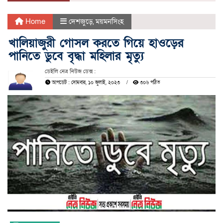
Home
দেশজুড়ে
,
ময়মনসিংহ
খালিয়াজুরী গোসল করতে গিয়ে হাওড়ের
পানিতে ডুবে বৃদ্ধা মহিলার মৃত্যু
ডেইলি নেত্র নিউজ ডেক্স :
আপডেট : সোমবার, ১০ জুলাই, ২০২৩
৩০৬ পঠিত