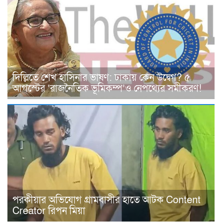
দিল্লিতে শেখ হাসিনার ভাষণ: ঢাকায় কেন উদ্বেগ? ৫
আগস্টের ‘রাজনৈতিক ভূমিকম্প’ও নেপথ্যের সমীকরণ!
পরকীয়ার অভিযোগ গ্রামবাসীর হাতে আটক Content
Creator রিপন মিয়া