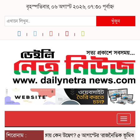
বৃহস্পতিবার, ০৬ অগাস্ট ২০২৬, ০৭:৩০ পূর্বাহ্ন
খুঁজুন
Toggle
 হাসিনার ভাষণ: ঢাকায় কেন উদ্বেগ? ৫ আগস্টের ‘রাজনৈতিক ভূমিকম্প’ও ন
শিরোনাম :