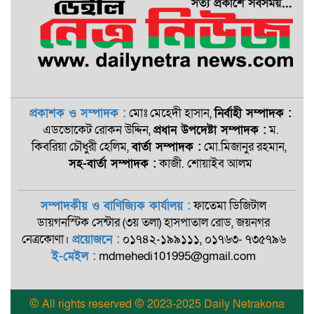
প্রকাশক ও সম্পাদক :
মোঃ মেহেদী হাসান,
নির্বাহী সম্পাদক :
এডভোকেট রোকন ‍উদ্দিন,
প্রধান উপদেষ্টা সম্পাদক :
ম.
কিবরিয়া চৌধুরী হেলিম,
বার্তা সম্পাদক :
মো.মিজানুর রহমান,
সহ-বার্তা সম্পাদক :
কাজী. শোয়াইব আলম
সম্পাদকীয় ও বাণিজ্যিক কার্যালয় :
ফাতেমা ডিজিটাল
ডায়গনস্টিক সেন্টার (৩য় তলা) হাসপাতাল রোড, জয়নগর
নেত্রকোণা।
প্রয়োজনে :
০১৭৪২-১৯৯১১১, ০১৭৬৩- ৭৩৫৭৯৬
ই-মেইল :
mdmehedi101995@gmail.com
© All rights reserved © 2023-2025 Daily Netrakona