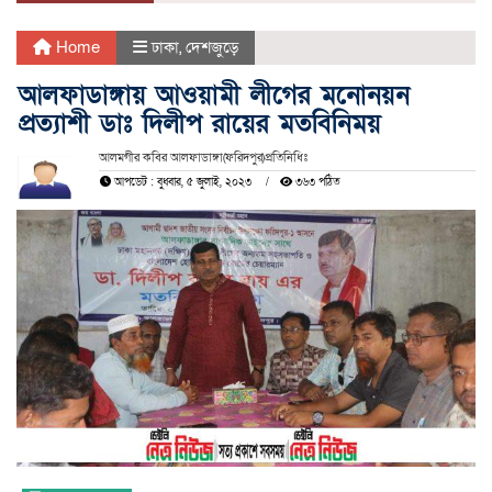
Home
ঢাকা
,
দেশজুড়ে
আলফাডাঙ্গায় আওয়ামী লীগের মনোনয়ন
প্রত্যাশী ডাঃ দিলীপ রায়ের মতবিনিময়
আলমগীর কবির আলফাডাঙ্গা(ফরিদপুর)প্রতিনিধিঃ
আপডেট : বুধবার, ৫ জুলাই, ২০২৩
৩৬৩ পঠিত