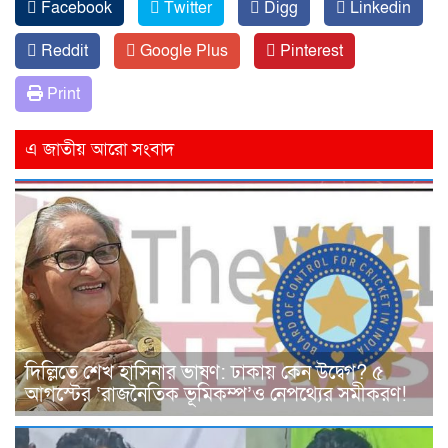
Facebook
Twitter
Digg
Linkedin
Reddit
Google Plus
Pinterest
Print
এ জাতীয় আরো সংবাদ
দিল্লিতে শেখ হাসিনার ভাষণ: ঢাকায় কেন উদ্বেগ? ৫
আগস্টের ‘রাজনৈতিক ভূমিকম্প’ও নেপথ্যের সমীকরণ!