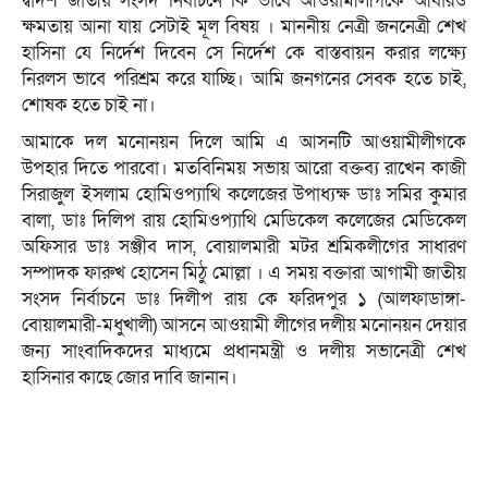
দ্বাদশ জাতীয় সংসদ নির্বাচনে কি ভাবে আওয়ামীলীগকে আবারও
ক্ষমতায় আনা যায় সেটাই মূল বিষয় । মাননীয় নেত্রী জননেত্রী শেখ
হাসিনা যে নির্দেশ দিবেন সে নির্দেশ কে বাস্তবায়ন করার লক্ষ্যে
নিরলস ভাবে পরিশ্রম করে যাচ্ছি। আমি জনগনের সেবক হতে চাই,
শোষক হতে চাই না।
আমাকে দল মনোনয়ন দিলে আমি এ আসনটি আওয়ামীলীগকে
উপহার দিতে পারবো। মতবিনিময় সভায় আরো বক্তব্য রাখেন কাজী
সিরাজুল ইসলাম হোমিওপ্যাথি কলেজের উপাধ্যক্ষ ডাঃ সমির কুমার
বালা, ডাঃ দিলিপ রায় হোমিওপ্যাথি মেডিকেল কলেজের মেডিকেল
অফিসার ডাঃ সঞ্জীব দাস, বোয়ালমারী মটর শ্রমিকলীগের সাধারণ
সম্পাদক ফারুখ হোসেন মিঠু মোল্লা । এ সময় বক্তারা আগামী জাতীয়
সংসদ নির্বাচনে ডাঃ দিলীপ রায় কে ফরিদপুর ১ (আলফাডাঙ্গা-
বোয়ালমারী-মধুখালী) আসনে আওয়ামী লীগের দলীয় মনোনয়ন দেয়ার
জন্য সাংবাদিকদের মাধ্যমে প্রধানমন্ত্রী ও দলীয় সভানেত্রী শেখ
হাসিনার কাছে জোর দাবি জানান।