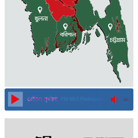
কুড়িগ্রামে বন্যাদুর্গতদের জন্য বরাদ্দকৃত
৩০ মেট্রিক টন চাল,একমুঠোও জোটেনি
ক্ষতিগ্রস্ত মানুষের ভাগ্যে
জুলাই ব্যবসা ও হাদি ব্যবসা চালু রাখতে
হবে: মাহমুদা মিতু
দুবাইয়ে কারাগার থেকে মুক্তি পেয়েছেন
পুলিশের সাবেক মহাপরিদর্শক বেনজীর
আহমেদ
FM 88.5
Radiopurbakantho