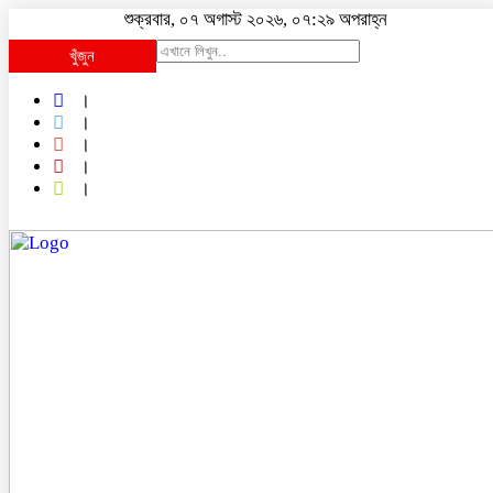
শুক্রবার, ০৭ অগাস্ট ২০২৬, ০৭:২৯ অপরাহ্ন
খুঁজুন