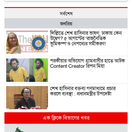
সর্বশেষ
জনপ্রিয়
দিল্লিতে শেখ হাসিনার ভাষণ: ঢাকায় কেন
উদ্বেগ? ৫ আগস্টের ‘রাজনৈতিক
ভূমিকম্প’ও নেপথ্যের সমীকরণ!
পরকীয়ার অভিযোগ গ্রামবাসীর হাতে আটক
Content Creator রিপন মিয়া
শেখ হাসিনার বক্তব্য গণমাধ্যমে প্রচার
করলে ব্যবস্থা : প্রধানমন্ত্রীর উপদেষ্টা
দিল্লিতে হাসিনার গণমাধ্যমে ভাষণ নিয়ে যা
এক ক্লিকে বিভাগের খবর
বলছে ভারত