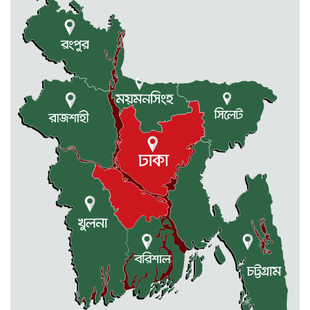
রাজধানীর তিন ক্যাম্পাসে ছাত্রদল-
ছাত্রশিবির দফায় দফায় সংঘর্ষ
সরকারের ফ্যামিলি কার্ড কার্যক্রম
বাস্তবায়নে ব্যয় ২০০০ কোটি টাকা
মোহনগঞ্জে কর্মস্থলেই অসুস্থ- রক্তবমির পর
প্রাণ গেল স্বাস্থ্য কর্মকর্তার
কুড়িগ্রামে বন্যাদুর্গতদের জন্য বরাদ্দকৃত
৩০ মেট্রিক টন চাল,একমুঠোও জোটেনি
ক্ষতিগ্রস্ত মানুষের ভাগ্যে
জুলাই ব্যবসা ও হাদি ব্যবসা চালু রাখতে
হবে: মাহমুদা মিতু