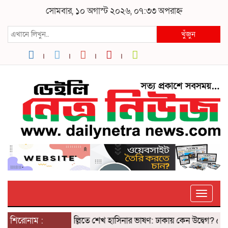
সোমবার, ১০ অগাস্ট ২০২৬, ০৭:৩৩ অপরাহ্ন
খুঁজুন
Toggle
শিরোনাম :
দিল্লিতে শেখ হাসিনার ভাষণ: ঢাকায় কেন উদ্বেগ? ৫ আগস্