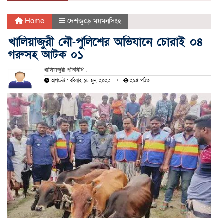
Home
দেশজুড়ে
,
ময়মনসিংহ
খালিয়াজুরী নৌ-পুলিশের অভিযানে চোরাই ০৪
গরুসহ আটক ০১
খালিয়াজুরী প্রতিনিধি :
আপডেট : রবিবার, ১৮ জুন, ২০২৩
২৯৫ পঠিত