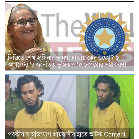
দিল্লিতে শেখ হাসিনার ভাষণ: ঢাকায় কেন উদ্বেগ? ৫
আগস্টের ‘রাজনৈতিক ভূমিকম্প’ও নেপথ্যের সমীকরণ!
পরকীয়ার অভিযোগ গ্রামবাসীর হাতে আটক Content