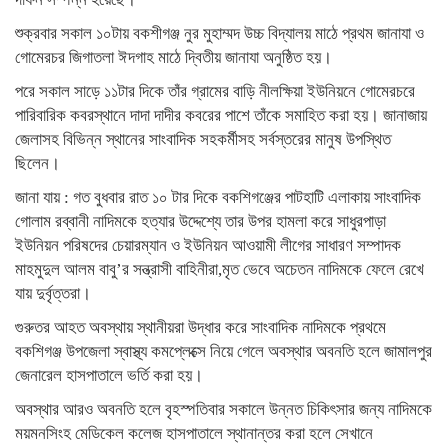
শুক্রবার সকাল ১০টায় বকশীগঞ্জ নুর মুহাম্মদ উচ্চ বিদ্যালয় মাঠে প্রথম জানাযা ও
গোমেরচর জিগাতলা ঈদগাহ মাঠে দ্বিতীয় জানাযা অনুষ্ঠিত হয়।
পরে সকাল সাড়ে ১১টার দিকে তাঁর গ্রামের বাড়ি নীলক্ষিয়া ইউনিয়নে গোমেরচরে
পারিবারিক কবরস্থানে দাদা দাদীর কবরের পাশে তাঁকে সমাহিত করা হয়। জানাজায়
জেলাসহ বিভিন্ন স্থানের সাংবাদিক সহকর্মীসহ সর্বস্তরের মানুষ উপস্থিত
ছিলেন।
জানা যায় : গত বুধবার রাত ১০ টার দিকে বকশিগঞ্জের পাটহাটি এলাকায় সাংবাদিক
গোলাম রব্বানী নাদিমকে হত্যার উদ্দেশ্যে তার উপর হামলা করে সাধুরপাড়া
ইউনিয়ন পরিষদের চেয়ারম্যান ও ইউনিয়ন আওয়ামী লীগের সাধারণ সম্পাদক
মাহমুদুল আলম বাবু’র সন্ত্রাসী বাহিনীরা,মৃত ভেবে অচেতন নাদিমকে ফেলে রেখে
যায় দুর্বৃত্তরা।
গুরুতর আহত অবস্থায় স্থানীয়রা উদ্ধার করে সাংবাদিক নাদিমকে প্রথমে
বকশিগঞ্জ উপজেলা স্বাস্থ্য কমপ্লেক্সে নিয়ে গেলে অবস্থার অবনতি হলে জামালপুর
জেনারেল হাসপাতালে ভর্তি করা হয়।
অবস্থার আরও অবনতি হলে বৃহস্পতিবার সকালে উন্নত চিকিৎসার জন্য নাদিমকে
ময়মনসিংহ মেডিকেল কলেজ হাসপাতালে স্থানান্তর করা হলে সেখানে