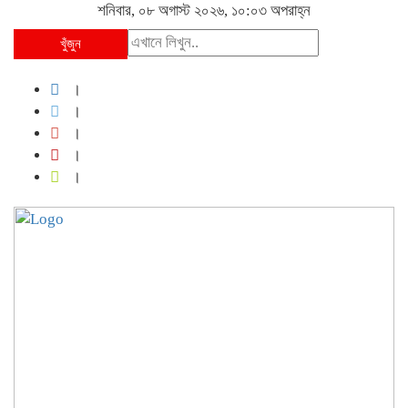
শনিবার, ০৮ অগাস্ট ২০২৬, ১০:০৩ অপরাহ্ন
খুঁজুন