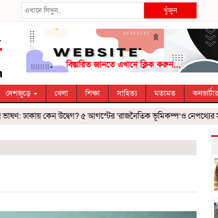
খুঁজুন
দেশজুড়ে
খেলা
শিক্ষা
সাহিত্য
মতামত
কনভার্টা
ণ: ঢাকায় কেন উদ্বেগ? ৫ আগস্টের ‘রাজনৈতিক ভূমিকম্প’ও নেপথ্যের সমীক