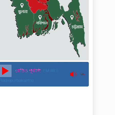
কুড়িগ্রামে বন্যাদুর্গতদের জন্য
বরাদ্দকৃত ৩০ মেট্রিক টন
চাল,একমুঠোও জোটেনি ক্ষতিগ্রস্ত
মানুষের ভাগ্যে
জুলাই ব্যবসা ও হাদি ব্যবসা চালু
রাখতে হবে: মাহমুদা মিতু
দুবাইয়ে কারাগার থেকে মুক্তি
পেয়েছেন পুলিশের সাবেক
মহাপরিদর্শক বেনজীর আহমেদ
FM 88.5
Radiopurbakantho