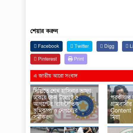
শেয়ার করুন
Facebook
Twitter
Digg
L
Pinterest
Print
এ জাতীয় আরো সংবাদ
দিল্লিতে শেখ হাসিনার ভাষণ:
ঢাকায় কেন উদ্বেগ? ৫
পরকীয়ার
আগস্টের ‘রাজনৈতিক
গ্রামবাসী
ভূমিকম্প’ও নেপথ্যের
Content 
সমীকরণ!
মিয়া