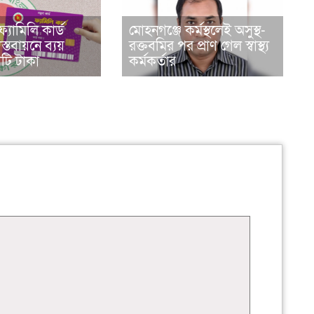
্যামিলি কার্ড
মোহনগঞ্জে কর্মস্থলেই অসুস্থ-
াস্তবায়নে ব্যয়
রক্তবমির পর প্রাণ গেল স্বাস্থ্য
ি টাকা
কর্মকর্তার