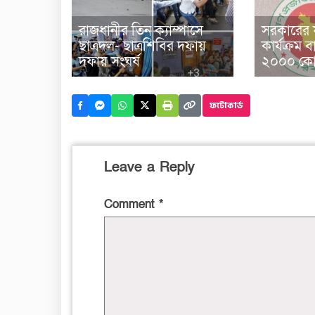
রাজধানীর তিন ক্যাম্পাসে
সরকারের ফ
ছাত্রদল- ছাত্রশিবির দফায়
কার্যক্রম ব
দফায় সংঘর্ষ
২০০০ কোট
ফটোকার্ড
Leave a Reply
Comment
*