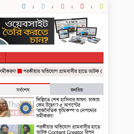
র
রণ!
পরকীয়ার অভিযোগ গ্রামবাসীর হাতে আটক Content Creator রিপন
সর্বশেষ
জনপ্রিয়
দিল্লিতে শেখ হাসিনার ভাষণ: ঢাকায়
কেন উদ্বেগ? ৫ আগস্টের
‘রাজনৈতিক ভূমিকম্প’ও নেপথ্যের
সমীকরণ!
পরকীয়ার অভিযোগ গ্রামবাসীর হাতে
আটক Content Creator রিপন