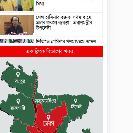
মিয়া
শেখ হাসিনার বক্তব্য গণমাধ্যমে
প্রচার করলে ব্যবস্থা : প্রধানমন্ত্রীর
উপদেষ্টা
দিল্লিতে হাসিনার গণমাধ্যমে ভাষণ
নিয়ে যা বলছে ভারত
এক ক্লিকে বিভাগের খবর
রাজধানীর তিন ক্যাম্পাসে ছাত্রদল-
ছাত্রশিবির দফায় দফায় সংঘর্ষ
সরকারের ফ্যামিলি কার্ড কার্যক্রম
বাস্তবায়নে ব্যয় ২০০০ কোটি টাকা
মোহনগঞ্জে কর্মস্থলেই অসুস্থ-
রক্তবমির পর প্রাণ গেল স্বাস্থ্য
কর্মকর্তার