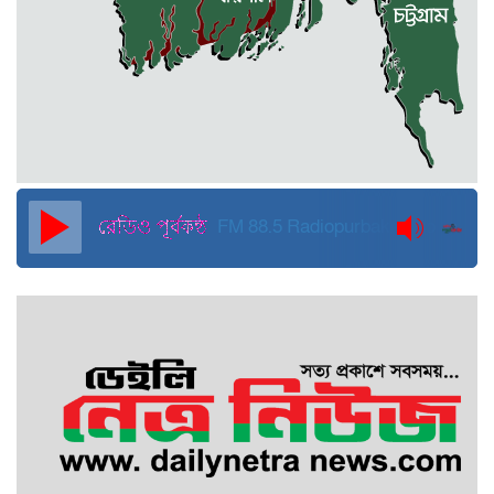
জুলাই ব্যবসা ও হাদি ব্যবসা চালু রাখতে
হবে: মাহমুদা মিতু
দুবাইয়ে কারাগার থেকে মুক্তি পেয়েছেন
পুলিশের সাবেক মহাপরিদর্শক বেনজীর
আহমেদ
FM 88.5
Radiopurbakantho