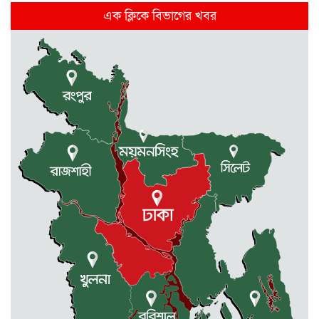
দিল্লিতে হাসিনার গণমাধ্যমে ভাষণ নিয়ে যা
এক ক্লিকে বিভাগের খবর
বলছে ভারত
রাজধানীর তিন ক্যাম্পাসে ছাত্রদল-
ছাত্রশিবির দফায় দফায় সংঘর্ষ
সরকারের ফ্যামিলি কার্ড কার্যক্রম
বাস্তবায়নে ব্যয় ২০০০ কোটি টাকা
মোহনগঞ্জে কর্মস্থলেই অসুস্থ- রক্তবমির পর
প্রাণ গেল স্বাস্থ্য কর্মকর্তার
কুড়িগ্রামে বন্যাদুর্গতদের জন্য বরাদ্দকৃত
৩০ মেট্রিক টন চাল,একমুঠোও জোটেনি
ক্ষতিগ্রস্ত মানুষের ভাগ্যে