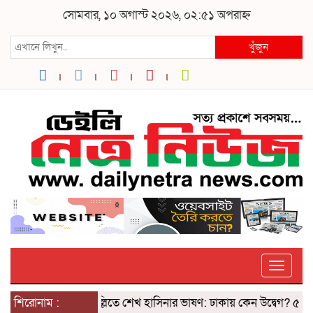
সোমবার, ১০ অগাস্ট ২০২৬, ০২:৫১ অপরাহ্ন
খুঁজুন
Toggle
শিরোনাম :
দিল্লিতে শেখ হাসিনার ভাষণ: ঢাকায় কেন উদ্বেগ? ৫ আগস্টে