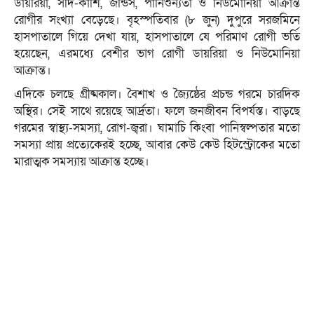
ডায়রিয়া, সর্দি-কাশি, জন্ডিস, পানিশুন্যতা ও নিউমোনিয়া আক্রান্ত
রোগীর সংখ্যা বেড়েছে। বৃহস্পতিবার (৮ জুন) দুপুরে সরজমিনে
হাসপাতালে গিয়ে দেখা যায়, হাসপাতালে যে পরিমাণ রোগী ভর্তি
হয়েছেন, এরমধ্যে বেশীর ভাগ রোগী ডায়রিয়া ও নিউমোনিয়া
আক্রান্ত।
এদিকে চলছে গ্রীষ্মকাল। বৈশাখ ও জ্যৈষ্ঠের প্রচন্ড গরমে চারদিক
অস্থির। সেই সাথে রয়েছে আর্দ্রতা। ফলে জনজীবন বিপর্যস্ত। বাড়ছে
গরমের স্বাস্থ্য-সমস্যা, রোগ-জ্বরা। ঘামাচি কিংবা পানিস্বল্পতার মতো
সমস্যা প্রায় প্রত্যেকেরই হচ্ছে, আবার কেউ কেউ হিটস্ট্রোকের মতো
মারাত্মক সমস্যায় আক্রান্ত হচ্ছে।