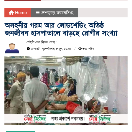
Home
দেশজুড়ে
,
ময়মনসিংহ
অসহনীয় গরম আর লোডশেডিং অতিষ্ঠ
জনজীবন হাসপাতালে বাড়ছে রোগীর সংখ্যা
ডেইলি নেত্র নিউজ ডেক্স :
আপডেট : বৃহস্পতিবার, ৮ জুন, ২০২৩
৩৭৪ পঠিত