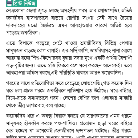
নেত্রকোনা জেলা জুড়ে চলছে অসহনীয় গরম আর লোডশেডিং অতিষ্ঠ
জনজীবন হাসপাতালে বাড়ছে রোগীর সংখ্যা সেই সাথে চৈত্রের
দাবদাহের মতো জৈষ্ঠরও এমন আবহাওয়ার কারণে অতিষ্ঠ হয়ে
পড়েছে জনজীবন।
এতে বিপাকে পড়েছে খেটে খাওয়া শ্রমজীবিসহ বিভিন্ন পেশার
মানুষজন বাড়ছে রোগ বালাই। জ্বর-সর্দি,কাশি, ডায়রিয়াসহ নানা রোগে
আক্রান্ত হচ্ছে শিশু-কিশোরসহ বৃদ্ধরা সবার মুখে একটি প্রার্থনা বৈশাখী
ঝড়-বৃষ্টির জন্য। এতে স্বস্তি ফিরবে বলে মনে করছেন অনেকেই। তবে
আবহাওয়া অফিস বলছে,এই পরিস্থিতি থাকবে আরও কয়েকদিন।
গরমের সাথে প্রতিযোগিতা করে বেড়েছে লোডশেডিং,গত কয়েক দিন
ধরে চলা প্রচন্ড গরমে জনজীবনে নাভিশ্বাস হয়ে উঠেছে। ঘরে-বাইরে,
দিনে-রাতে সমানতালে গরম। দেশের বেশির ভাগ এলাকায় মাঝারি
থেকে তীব্র তাপপ্রবাহ বয়ে যাচ্ছে।
কয়েকদিন ধরে এ অবস্থা বিরাজ করছে যে স্মরণকালের এমন গরমে
মানুষসহ হাঁসফাঁস করছে পশু-পাখিও। প্রয়োজন ছাড়া ঘরের বাইরে
বের হচ্ছেন না অনেকেই।জনজীবনে ছন্দপতন ঘটেছে। তীব্র গরমে