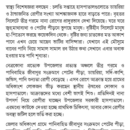
স্বাস্থ্য বিশেষজ্ঞরা বলছেন : চলতি সপ্তাহে হাসপাতালগুলোতে ডায়রিয়া
ও ঠান্ডাজনিত রোগীর সংখ্যা আশঙ্কাজনক হারে বাড়তে পারে। বৃহত্তর
সিলেটে তীব্র গরমে নানা রোগের প্রাদুরভাব দেখা দিয়েছে। ঘরে ঘরে
জ্বর,মাথাব্যথা ও পেটের পীড়নে ভুগছে মানুষ। বৃষ্টিহীন সিলেটে মানুষ
হা-পিত্যেস করছে কয়েকদিন থেকে। বৃষ্টির জন্য চাতকের মত আকাশ
পানে এখন চেয়ে আছেন ভাটির বাসিন্দারা। যেখানে এই মৌসুমে
বানের পানি নিয়ে সামাল সামাল রব উঠার কথা সেখানে এবার অবাক
হওয়ার মত পানি শূন্যতা।
নেত্রকোনা প্রত্যেক উপজেলার প্রত্যন্ত অঞ্চলে তীব্র গরমে ও
পানিবাহিত জীবাণুর সংক্রমণে পেটের পীড়া, ডায়রিয়া, সর্দি-কাশি,
জন্ডিস, পানি শুন্যতা রোগী বেড়েছে । এসব রোগে আক্রান্ত হয়ে গ্রামের
অধিকাংশ লোকজন ভীড় করছেন স্থানীয় ঔষধের দোকান ও
হাসপাতালে। আক্রান্তদের মধ্যে বেশী ভাগই শিশু। প্রতিদিনই নানা
উপসর্গ নিয়ে রোগীরা যাচ্ছেন উপজেলার সরকারী হাসপাতালে।
এরমধ্যে কাউকে দেওয়া হচ্ছে প্রাথমিক চিকিৎসা, আবার কোন রোগীর
অবস্থা জটিল হলে ভর্তি করা হচ্ছে।
জেলার অধিকাংশ গ্রামে পানিবাহিত জীবাণুর সংক্রমণে পেটের পীড়া,