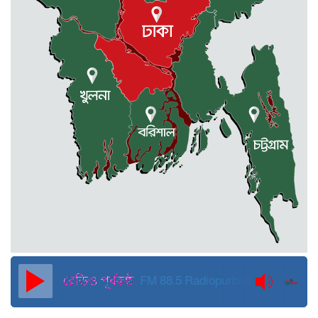
মোহনগঞ্জে কর্মস্থলেই অসুস্থ- রক্তবমির পর
প্রাণ গেল স্বাস্থ্য কর্মকর্তার
কুড়িগ্রামে বন্যাদুর্গতদের জন্য বরাদ্দকৃত
৩০ মেট্রিক টন চাল,একমুঠোও জোটেনি
ক্ষতিগ্রস্ত মানুষের ভাগ্যে
জুলাই ব্যবসা ও হাদি ব্যবসা চালু রাখতে
হবে: মাহমুদা মিতু
দুবাইয়ে কারাগার থেকে মুক্তি পেয়েছেন
পুলিশের সাবেক মহাপরিদর্শক বেনজীর
আহমেদ
FM 88.5
Radiopurbakantho