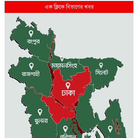
দিল্লিতে হাসিনার গণমাধ্যমে ভাষণ নিয়ে যা
এক ক্লিকে বিভাগের খবর
বলছে ভারত
রাজধানীর তিন ক্যাম্পাসে ছাত্রদল-
ছাত্রশিবির দফায় দফায় সংঘর্ষ
সরকারের ফ্যামিলি কার্ড কার্যক্রম
বাস্তবায়নে ব্যয় ২০০০ কোটি টাকা
মোহনগঞ্জে কর্মস্থলেই অসুস্থ- রক্তবমির পর
প্রাণ গেল স্বাস্থ্য কর্মকর্তার
কুড়িগ্রামে বন্যাদুর্গতদের জন্য বরাদ্দকৃত
৩০ মেট্রিক টন চাল,একমুঠোও জোটেনি
ক্ষতিগ্রস্ত মানুষের ভাগ্যে