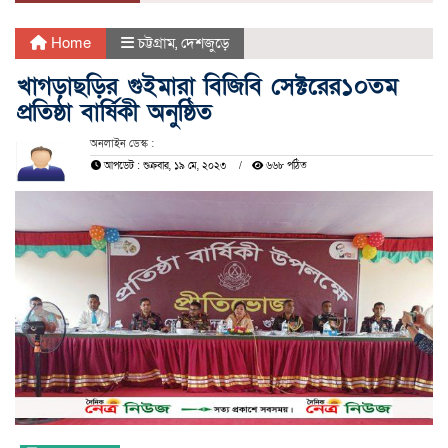
Home
চট্টগ্রাম
,
দেশজুড়ে
খাগড়াছড়ির গুইমারা বিজিবি সেক্টরের১০তম
প্রতিষ্ঠা বার্ষিকী অনুষ্ঠিত
অনলাইন ডেস্ক :
আপডেট : শুক্রবার, ১৯ মে, ২০২৩
৬৬৮ পঠিত