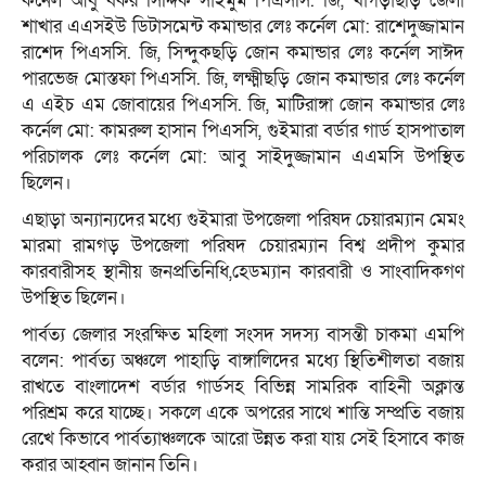
কর্নেল আবু বকর সিদ্দিক সাইমুম পিএসসি. জি, খাগড়াছড়ি জেলা
শাখার এএসইউ ডিটাসমেন্ট কমান্ডার লেঃ কর্নেল মো: রাশেদুজ্জামান
রাশেদ পিএসসি. জি, সিন্দুকছড়ি জোন কমান্ডার লেঃ কর্নেল সাঈদ
পারভেজ মোস্তফা পিএসসি. জি, লক্ষ্মীছড়ি জোন কমান্ডার লেঃ কর্নেল
এ এইচ এম জোবায়ের পিএসসি. জি, মাটিরাঙ্গা জোন কমান্ডার লেঃ
কর্নেল মো: কামরুল হাসান পিএসসি, গুইমারা বর্ডার গার্ড হাসপাতাল
পরিচালক লেঃ কর্নেল মো: আবু সাইদুজ্জামান এএমসি উপস্থিত
ছিলেন।
এছাড়া অন্যান্যদের মধ্যে গুইমারা উপজেলা পরিষদ চেয়ারম্যান মেমং
মারমা রামগড় উপজেলা পরিষদ চেয়ারম্যান বিশ্ব প্রদীপ কুমার
কারবারীসহ স্থানীয় জনপ্রতিনিধি,হেডম্যান কারবারী ও সাংবাদিকগণ
উপস্থিত ছিলেন।
পার্বত্য জেলার সংরক্ষিত মহিলা সংসদ সদস্য বাসন্তী চাকমা এমপি
বলেন: পার্বত্য অঞ্চলে পাহাড়ি বাঙ্গালিদের মধ্যে স্থিতিশীলতা বজায়
রাখতে বাংলাদেশ বর্ডার গার্ডসহ বিভিন্ন সামরিক বাহিনী অক্লান্ত
পরিশ্রম করে যাচ্ছে। সকলে একে অপরের সাথে শান্তি সম্প্রতি বজায়
রেখে কিভাবে পার্বত্যাঞ্চলকে আরো উন্নত করা যায় সেই হিসাবে কাজ
করার আহ্বান জানান তিনি।