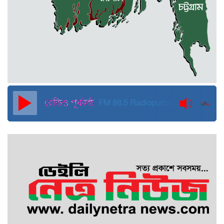
জুলাই ব্যবসা ও হাদি ব্যবসা চালু রাখতে
হবে: মাহমুদা মিতু
দুবাইয়ে কারাগার থেকে মুক্তি পেয়েছেন
পুলিশের সাবেক মহাপরিদর্শক বেনজীর
আহমেদ
FM 88.5
Radiopurbakantho