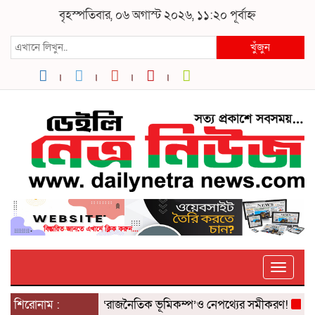
বৃহস্পতিবার, ০৬ অগাস্ট ২০২৬, ১১:২০ পূর্বাহ্ন
খুঁজুন
Toggle
উদ্বেগ? ৫ আগস্টের ‘রাজনৈতিক ভূমিকম্প’ও নেপথ্যের সমীকরণ!
শিরোনাম :
পরকীয়ার