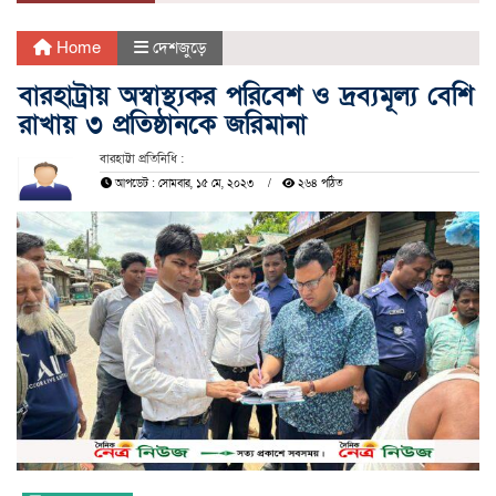
Home
দেশজুড়ে
বারহাট্রায় অস্বাস্থ্যকর পরিবেশ ও দ্রব্যমূল্য বেশি
রাখায় ৩ প্রতিষ্ঠানকে জরিমানা
বারহাট্টা প্রতিনিধি :
আপডেট : সোমবার, ১৫ মে, ২০২৩
২৬৪ পঠিত