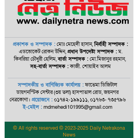
প্রকাশক ও সম্পাদক :
মোঃ মেহেদী হাসান,
নির্বাহী সম্পাদক :
এডভোকেট রোকন ‍উদ্দিন,
প্রধান উপদেষ্টা সম্পাদক :
ম.
কিবরিয়া চৌধুরী হেলিম,
বার্তা সম্পাদক :
মো.মিজানুর রহমান,
সহ-বার্তা সম্পাদক :
কাজী. শোয়াইব আলম
সম্পাদকীয় ও বাণিজ্যিক কার্যালয় :
ফাতেমা ডিজিটাল
ডায়গনস্টিক সেন্টার (৩য় তলা) হাসপাতাল রোড, জয়নগর
নেত্রকোণা।
প্রয়োজনে :
০১৭৪২-১৯৯১১১, ০১৭৬৩- ৭৩৫৭৯৬
ই-মেইল :
mdmehedi101995@gmail.com
© All rights reserved © 2023-2025 Daily Netrakona
News