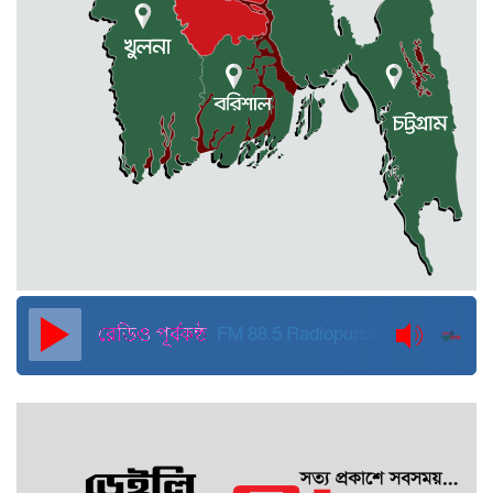
কুড়িগ্রামে বন্যাদুর্গতদের জন্য বরাদ্দকৃত
৩০ মেট্রিক টন চাল,একমুঠোও জোটেনি
ক্ষতিগ্রস্ত মানুষের ভাগ্যে
জুলাই ব্যবসা ও হাদি ব্যবসা চালু রাখতে
হবে: মাহমুদা মিতু
দুবাইয়ে কারাগার থেকে মুক্তি পেয়েছেন
পুলিশের সাবেক মহাপরিদর্শক বেনজীর
আহমেদ
FM 88.5
Radiopurbakantho