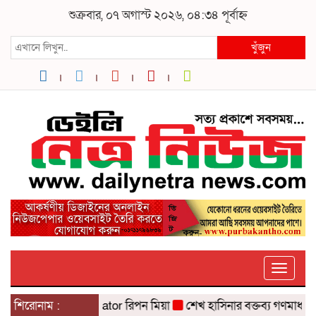
শুক্রবার, ০৭ অগাস্ট ২০২৬, ০৪:৩৪ পূর্বাহ্ন
খুঁজুন
Toggle
টক Content Creator রিপন মিয়া
শিরোনাম :
শেখ হাসিনার বক্তব্য গণমাধ্যমে প্রচার কর