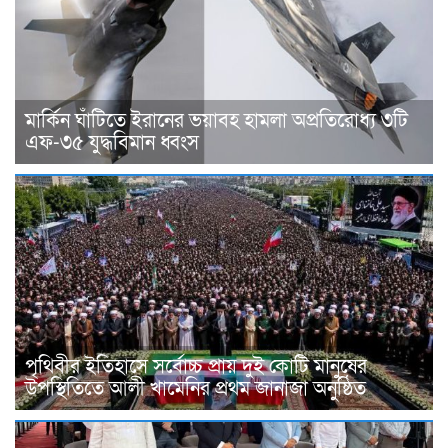
মার্কিন ঘাঁটিতে ইরানের ভয়াবহ হামলা অপ্রতিরোধ্য ৩টি
এফ-৩৫ যুদ্ধবিমান ধ্বংস
পৃথিবীর ইতিহাসে সর্বোচ্চ প্রায় দুই কোটি মানুষের
উপস্থিতিতে আলী খামেনির প্রথম জানাজা অনুষ্ঠিত