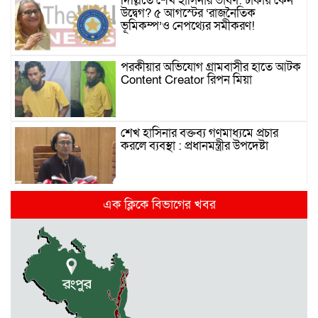
দিল্লিতে শেখ হাসিনার ভাষণ: ঢাকায় কেন
উদ্বেগ? ৫ আগস্টের ‘রাজনৈতিক
ভূমিকম্প’ও নেপথ্যের সমীকরণ!
পরকীয়ার অভিযোগ গ্রামবাসীর হাতে আটক
Content Creator রিপন মিয়া
শেখ হাসিনার বক্তব্য গণমাধ্যমে প্রচার
করলে ব্যবস্থা : প্রধানমন্ত্রীর উপদেষ্টা
দিল্লিতে হাসিনার গণমাধ্যমে ভাষণ নিয়ে যা
এক ক্লিকে বিভাগের খবর
বলছে ভারত
রাজধানীর তিন ক্যাম্পাসে ছাত্রদল-
ছাত্রশিবির দফায় দফায় সংঘর্ষ