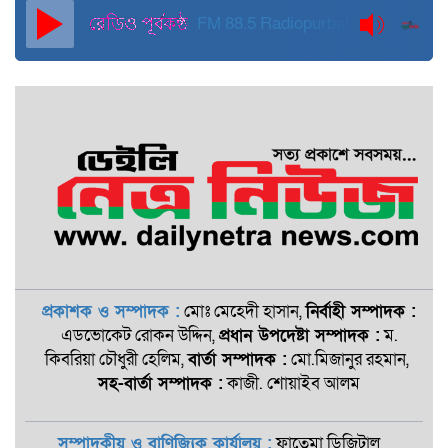
FM 88.5
Radiopurbakantho
প্রকাশক ও সম্পাদক :
মোঃ মেহেদী হাসান,
নির্বাহী সম্পাদক :
এডভোকেট রোকন ‍উদ্দিন,
প্রধান উপদেষ্টা সম্পাদক :
ম.
কিবরিয়া চৌধুরী হেলিম,
বার্তা সম্পাদক :
মো.মিজানুর রহমান,
সহ-বার্তা সম্পাদক :
কাজী. শোয়াইব আলম
সম্পাদকীয় ও বাণিজ্যিক কার্যালয় :
ফাতেমা ডিজিটাল