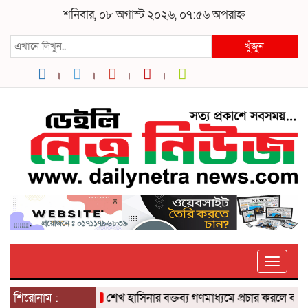
শনিবার, ০৮ অগাস্ট ২০২৬, ০৭:৫৬ অপরাহ্ন
খুঁজুন
Toggle
ator রিপন মিয়া
শিরোনাম :
শেখ হাসিনার বক্তব্য গণমাধ্যমে প্রচার করলে ব্যবস্থা : প্রধ