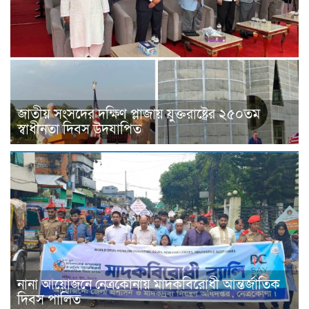
জাতীয় সংসদের দক্ষিণ প্লাজায় যুক্তরাষ্ট্রের ২৫০তম
স্বাধীনতা দিবস উদযাপিত
নানা আয়োজনে নেত্রকোনায় মাদকবিরোধী আন্তর্জাতিক
দিবস পালিত