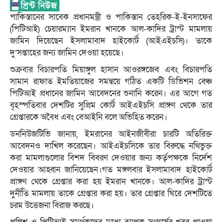
পাকিস্তানের সাবেক প্রধানমন্ত্রী ও পাকিস্তান তেহরিক-ই-ইনসাফের
(পিটিআই) চেয়ারম্যান ইমরান খানকে আল-কাদির ট্রাস্ট মামলায়
জামিন দিয়েছেন ইসলামাবাদ হাইকোর্ট (আইএইচসি)। তাকে
দু’সপ্তাহের জন্য জামিন দেওয়া হয়েছে।
শুক্রবার বিচারপতি মিয়াঙ্গুল হাসান আওরঙ্গজেব এবং বিচারপতি
সামান রাফাত ইমতিয়াজের সমন্বয়ে গঠিত একটি ডিভিশন বেঞ্চ
পিটিআই প্রধানের জামিন আবেদনের শুনানি করেন। এর আগে গত
বৃহস্পতিবার দেশটির সুপ্রিম কোর্ট আইএইচসি প্রাঙ্গণ থেকে তার
গ্রেপ্তারকে অবৈধ এবং বেআইনি বলে অভিহিত করেন।
ডননিউজটিভি জানায়, ইমরানের আইনজীবীরা চারটি অতিরিক্ত
আবেদনও দাখিল করেছেন। আইএইচসিকে তার বিরুদ্ধে নথিভুক্ত
করা মামলাগুলোর বিশদ বিবরণ দেওয়ার জন্য কর্তৃপক্ষকে নির্দেশ
দেওয়ার আহ্বান জানিয়েছেন।গত মঙ্গলবার ইসলামাবাদ হাইকোর্ট
প্রাঙ্গণ থেকে গ্রেপ্তার করা হয় ইমরান খানকে। আল-কাদির ট্রাস্ট
দুর্নীতি মামলায় তাকে গ্রেপ্তার করা হয়। তার গ্রেপ্তার ঘিরে দেশটিতে
চরম উত্তেজনা বিরাজ করছে।