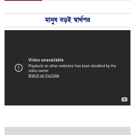
মানুষ বড়ই স্বার্থপর