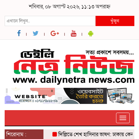
শনিবার, ০৮ অগাস্ট ২০২৬, ১১:১৩ অপরাহ্ন
খুঁজুন
Toggle
naviga
শিরোনাম :
দিল্লিতে শেখ হাসিনার ভাষণ: ঢাকায় কেন উ