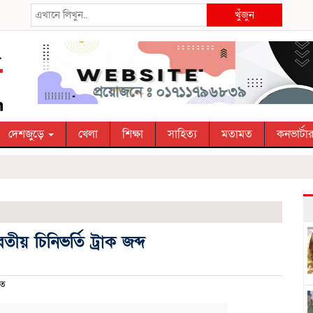
খুঁজুন
দেশজুড়ে
খেলা
শিক্ষা
সাহিত্য
মতামত
কনভার্টা
ীয় চিনিভর্তি ট্রাক জব্দ
িত