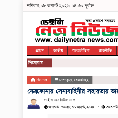
শনিবার, ০৮ অগাস্ট ২০২৬, ০৪:৩০ পূর্বাহ্ন
প্রচ্ছদ
জাতীয়
আন্তর্জাতিক
রাজনীতি
শিরোনাম :
Home
দেশজুড়ে
,
ময়মনসিংহ
নেত্রকোনায় সেনাবাহিনীর সহায়তায় ভারত
ডেইলি নেত্র নিউজ ডেক্স :
আপডেট : শুক্রবার, ৩০ আগস্ট, ২০২৪
৩৪৩ পঠ