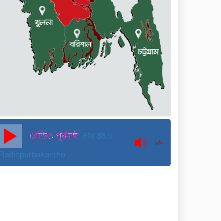
কুড়িগ্রামে বন্যাদুর্গতদের জন্য
বরাদ্দকৃত ৩০ মেট্রিক টন
চাল,একমুঠোও জোটেনি ক্ষতিগ্রস্ত
মানুষের ভাগ্যে
জুলাই ব্যবসা ও হাদি ব্যবসা চালু
রাখতে হবে: মাহমুদা মিতু
দুবাইয়ে কারাগার থেকে মুক্তি
পেয়েছেন পুলিশের সাবেক
মহাপরিদর্শক বেনজীর আহমেদ
FM 88.5
Radiopurbakantho