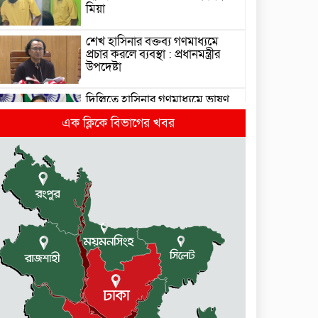
মিয়া
শেখ হাসিনার বক্তব্য গণমাধ্যমে
প্রচার করলে ব্যবস্থা : প্রধানমন্ত্রীর
উপদেষ্টা
দিল্লিতে হাসিনার গণমাধ্যমে ভাষণ
নিয়ে যা বলছে ভারত
এক ক্লিকে বিভাগের খবর
রাজধানীর তিন ক্যাম্পাসে ছাত্রদল-
ছাত্রশিবির দফায় দফায় সংঘর্ষ
সরকারের ফ্যামিলি কার্ড কার্যক্রম
বাস্তবায়নে ব্যয় ২০০০ কোটি টাকা
মোহনগঞ্জে কর্মস্থলেই অসুস্থ-
রক্তবমির পর প্রাণ গেল স্বাস্থ্য
কর্মকর্তার