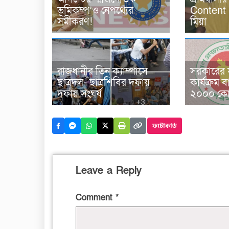
ভূমিকম্প’ও নেপথ্যের
Content 
সমীকরণ!
মিয়া
রাজধানীর তিন ক্যাম্পাসে
সরকারের ফ
ছাত্রদল- ছাত্রশিবির দফায়
কার্যক্রম ব
দফায় সংঘর্ষ
২০০০ কোট
ফটোকার্ড
Leave a Reply
Comment
*