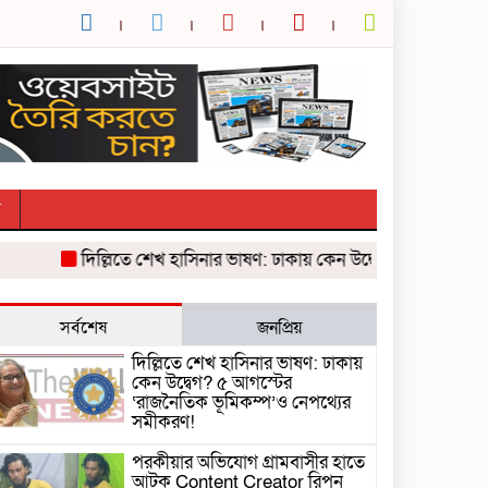
র
দিল্লিতে শেখ হাসিনার ভাষণ: ঢাকায় কেন উদ্বেগ? ৫ আগস্টের ‘রাজ
সর্বশেষ
জনপ্রিয়
দিল্লিতে শেখ হাসিনার ভাষণ: ঢাকায়
কেন উদ্বেগ? ৫ আগস্টের
‘রাজনৈতিক ভূমিকম্প’ও নেপথ্যের
সমীকরণ!
পরকীয়ার অভিযোগ গ্রামবাসীর হাতে
আটক Content Creator রিপন