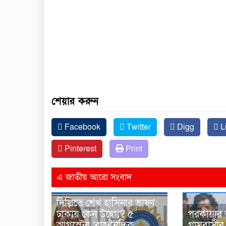
শেয়ার করুন
Facebook
Twitter
Digg
L
Pinterest
Print
এ জাতীয় আরো সংবাদ
দিল্লিতে শেখ হাসিনার ভাষণ:
ঢাকায় কেন উদ্বেগ? ৫
পরকীয়ার
আগস্টের ‘রাজনৈতিক
গ্রামবাসী