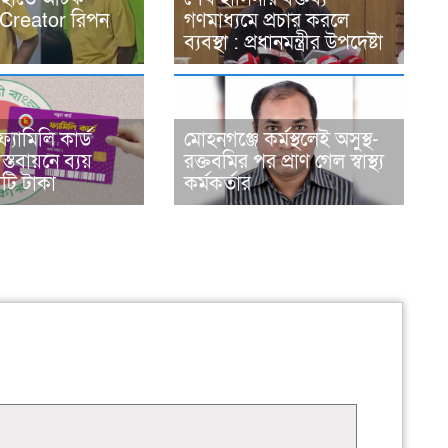
Creator রিপন
গণমাধ্যমে প্রচার করলে
ব্যবস্থা : প্রধানমন্ত্রীর উপদেষ্টা
্যামিলি কার্ড
মোহনগঞ্জে কর্মস্থলেই অসুস্থ-
াস্তবায়নে ব্যয়
রক্তবমির পর প্রাণ গেল স্বাস্থ্য
ি টাকা
কর্মকর্তার