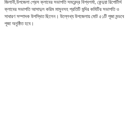
জিলানী,উপজেলা প্রেস ক্লাবের সভাপতি সমরেন্দ্র বিশ্বশর্মা, কেন্দুয়া রিপোর্টার্স
ক্লাবের সভাপতি আসাদুল করিম মামুনসহ প্রতিটি মন্দির কমিটির সভাপতি ও
সাধারণ সম্পাদক উপস্থিত ছিলেন। উল্লেখ্য উপজেলায় মোট ৫১টি পূজা মন্ডবে
পূজা অনুষ্ঠিত হবে।