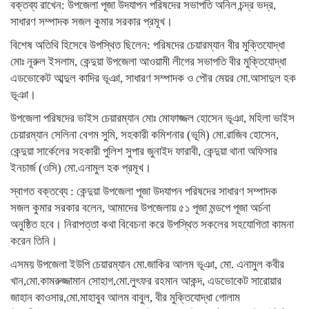
বক্তব্য রাখেন: উপজেলা পূজা উদযাপন পরিষদের সভাপতি অনিল চন্দ্র ভদ্র,
সাধারণ সম্পাদক সজল কুমার সরকার প্রমূখ।
বিশেষ অতিথি হিসেবে উপস্থিত ছিলেন: পরিষদের চেয়ারম্যান বীর মুক্তিযোদ্ধা
মোঃ নূরুল ইসলাম, কেন্দুয়া উপজেলা আওয়ামী লীগের সভাপতি বীর মুক্তিযোদ্ধা
এডভোকেট আব্দুল কাদির ভূঞা, সাধারণ সম্পাদক ও পৌর মেয়র মো.আসাদুল হক
ভূঞা।
উপজেলা পরিষদের ভাইস চেয়ারম্যান মোঃ মোফাজ্জল হোসেন ভূঞা, মহিলা ভাইস
চেয়ারম্যান সেলিনা বেগম সুমি, সহকারী কমিশনার (ভূমি) মো.রাজিব হোসেন,
কেন্দুয়া সার্কেলের সহকারী পুলিশ সুপার জুনাইদ ফারাবী, কেন্দুয়া থানা অফিসার
ইনচার্জ (ওসি) মো.এনামুল হক প্রমূখ।
স্বাগত বক্তব্যে : কেন্দুয়া উপজেলা পূজা উদযাপন পরিষদের সাধারণ সম্পাদক
সজল কুমার সরকার বলেন, আমাদের উপজেলায় ৫১ পূজা মন্ডপে পূজা অর্চনা
অনুষ্ঠিত হবে। নিরাপত্তা কথা বিবেচনা করে উপস্থিত সকলের সহযোগিতা কামনা
করেন তিনি।
এসময় উপজেলা ইউপি চেয়ারম্যান মো.জাকির আলম ভূঞা, মো. এনামুল কবীর
খান,মো.কামরুজ্জামান সোহাগ,মো.লুৎফর রহমান আকন্দ, এডভোকেট সারোয়ার
জাহান কাওসার,মো.মাহাবুব আলম বাবুল, বীর মুক্তিযোদ্ধা গোলাম