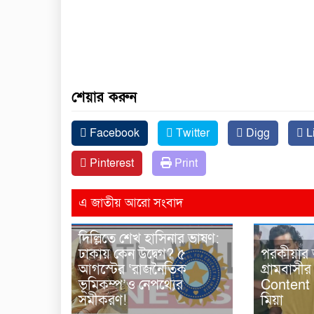
শেয়ার করুন
Facebook
Twitter
Digg
L
Pinterest
Print
এ জাতীয় আরো সংবাদ
দিল্লিতে শেখ হাসিনার ভাষণ:
ঢাকায় কেন উদ্বেগ? ৫
পরকীয়ার
আগস্টের ‘রাজনৈতিক
গ্রামবাসী
ভূমিকম্প’ও নেপথ্যের
Content 
সমীকরণ!
মিয়া