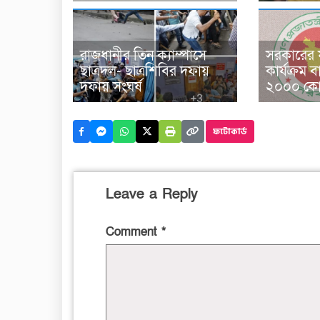
রাজধানীর তিন ক্যাম্পাসে
সরকারের ফ
ছাত্রদল- ছাত্রশিবির দফায়
কার্যক্রম ব
দফায় সংঘর্ষ
২০০০ কোট
ফটোকার্ড
Leave a Reply
Comment
*