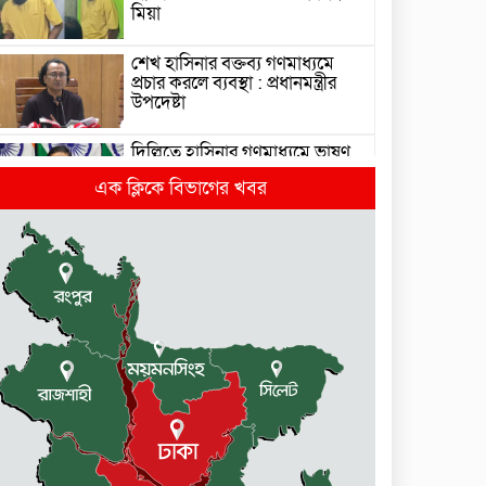
মিয়া
শেখ হাসিনার বক্তব্য গণমাধ্যমে
প্রচার করলে ব্যবস্থা : প্রধানমন্ত্রীর
উপদেষ্টা
দিল্লিতে হাসিনার গণমাধ্যমে ভাষণ
নিয়ে যা বলছে ভারত
এক ক্লিকে বিভাগের খবর
রাজধানীর তিন ক্যাম্পাসে ছাত্রদল-
ছাত্রশিবির দফায় দফায় সংঘর্ষ
সরকারের ফ্যামিলি কার্ড কার্যক্রম
বাস্তবায়নে ব্যয় ২০০০ কোটি টাকা
মোহনগঞ্জে কর্মস্থলেই অসুস্থ-
রক্তবমির পর প্রাণ গেল স্বাস্থ্য
কর্মকর্তার