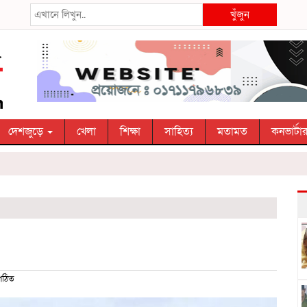
খুঁজুন
দেশজুড়ে
খেলা
শিক্ষা
সাহিত্য
মতামত
কনভার্টা
পঠিত