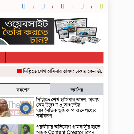
র
দিল্লিতে শেখ হাসিনার ভাষণ: ঢাকায় কেন উদ্বেগ? ৫ আগস্টের ‘রাজন
সর্বশেষ
জনপ্রিয়
দিল্লিতে শেখ হাসিনার ভাষণ: ঢাকায়
কেন উদ্বেগ? ৫ আগস্টের
‘রাজনৈতিক ভূমিকম্প’ও নেপথ্যের
সমীকরণ!
পরকীয়ার অভিযোগ গ্রামবাসীর হাতে
আটক Content Creator রিপন