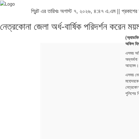
প্রিন্ট এর তারিখঃ অগাস্ট ৭, ২০২৬, ৪:৪৭ এ.এম || প্রকাশের
নেত্রকোনা জেলা অর্ধ-বার্ষিক পরিদর্শন করেন 
(অ্যাডমিন
অফিস হিস
এসময় অতি
অভ্যর্থনা
আহমেদ।
এসময় নে
মহোদয়কে 
নেত্রকোণ
পুলিশের ব