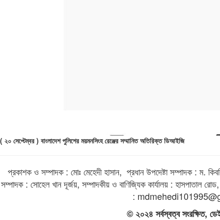
( ২০ সেপ্টেম্বর ) বাংলাদেশ পুলিশের ময়মনসিংহ রেঞ্জের সম্মানিত অতিরিক্ত ডিআইজি
প্রকাশক ও সম্পাদক : মোঃ মেহেদী হাসান, প্রধান উপদেষ্টা সম্পাদক : ম. কিবরি
সম্পাদক : সোহেল খান দূর্জয়, সম্পাদকীয় ও বাণিজ্যিক কার্যালয় : হাসপাতা
: mdmehedi101995@g
© ২০২৪ সর্বস্বত্ব সংরক্ষিত, ডে