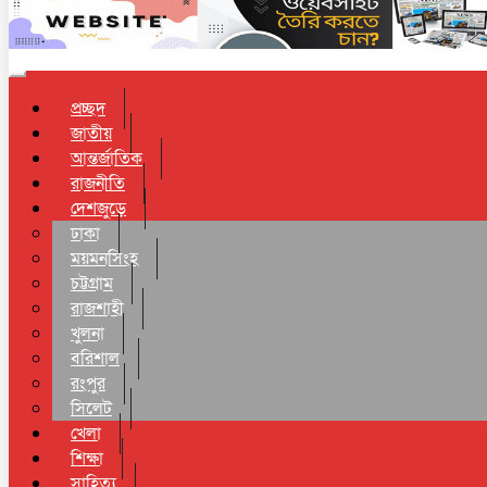
Toggle navigation
প্রচ্ছদ
জাতীয়
আন্তর্জাতিক
রাজনীতি
দেশজুড়ে
ঢাকা
ময়মনসিংহ
চট্টগ্রাম
রাজশাহী
খুলনা
বরিশাল
রংপুর
সিলেট
খেলা
শিক্ষা
সাহিত্য