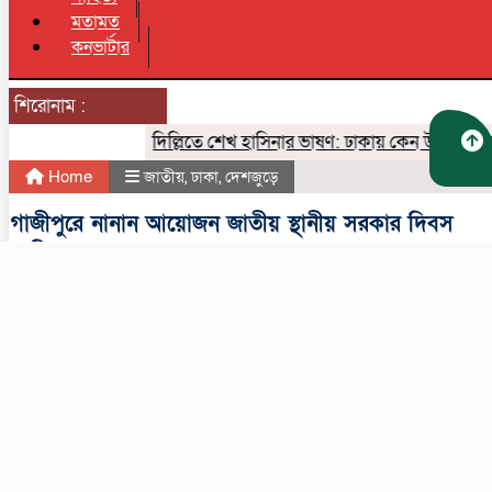
মতামত
কনভার্টার
শিরোনাম :
দিল্লিতে শেখ হাসিনার ভাষণ: ঢাকায় কেন উদ্বেগ? ৫ আগস্
Home
জাতীয়
,
ঢাকা
,
দেশজুড়ে
গাজীপুরে নানান আয়োজন জাতীয় স্থানীয় সরকার দিবস
পালিত
আলিফ আরিফা গাজীপুর প্রতিনিধ :
আপডেট : রবিবার, ১৭ সেপ্টেম্বর, ২০২৩
৩৪২ পঠিত