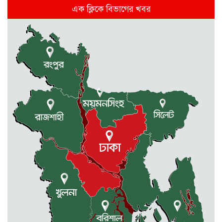
দিল্লিতে হাসিনার গণমাধ্যমে ভাষণ নিয়ে যা
এক ক্লিকে বিভাগের খবর
বলছে ভারত
রাজধানীর তিন ক্যাম্পাসে ছাত্রদল-
ছাত্রশিবির দফায় দফায় সংঘর্ষ
সরকারের ফ্যামিলি কার্ড কার্যক্রম
বাস্তবায়নে ব্যয় ২০০০ কোটি টাকা
মোহনগঞ্জে কর্মস্থলেই অসুস্থ- রক্তবমির পর
প্রাণ গেল স্বাস্থ্য কর্মকর্তার
কুড়িগ্রামে বন্যাদুর্গতদের জন্য বরাদ্দকৃত
৩০ মেট্রিক টন চাল,একমুঠোও জোটেনি
ক্ষতিগ্রস্ত মানুষের ভাগ্যে