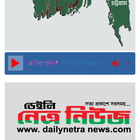
জুলাই ব্যবসা ও হাদি ব্যবসা চালু রাখতে
হবে: মাহমুদা মিতু
দুবাইয়ে কারাগার থেকে মুক্তি পেয়েছেন
পুলিশের সাবেক মহাপরিদর্শক বেনজীর
আহমেদ
FM 88.5
Radiopurbakantho