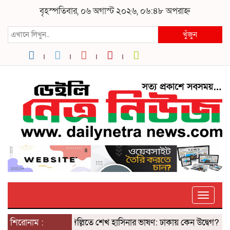
বৃহস্পতিবার, ০৬ অগাস্ট ২০২৬, ০৬:৪৮ অপরাহ্ন
খুঁজুন
Toggle
শিরোনাম :
দিল্লিতে শেখ হাসিনার ভাষণ: ঢাকায় কেন উদ্বেগ? ৫ আগস