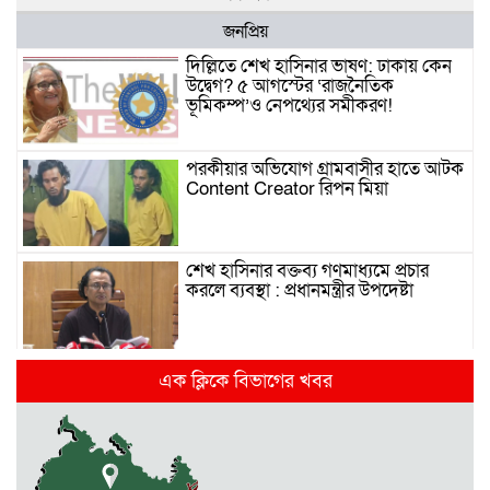
জনপ্রিয়
দিল্লিতে শেখ হাসিনার ভাষণ: ঢাকায় কেন
উদ্বেগ? ৫ আগস্টের ‘রাজনৈতিক
ভূমিকম্প’ও নেপথ্যের সমীকরণ!
পরকীয়ার অভিযোগ গ্রামবাসীর হাতে আটক
Content Creator রিপন মিয়া
শেখ হাসিনার বক্তব্য গণমাধ্যমে প্রচার
করলে ব্যবস্থা : প্রধানমন্ত্রীর উপদেষ্টা
দিল্লিতে হাসিনার গণমাধ্যমে ভাষণ নিয়ে যা
এক ক্লিকে বিভাগের খবর
বলছে ভারত
রাজধানীর তিন ক্যাম্পাসে ছাত্রদল-