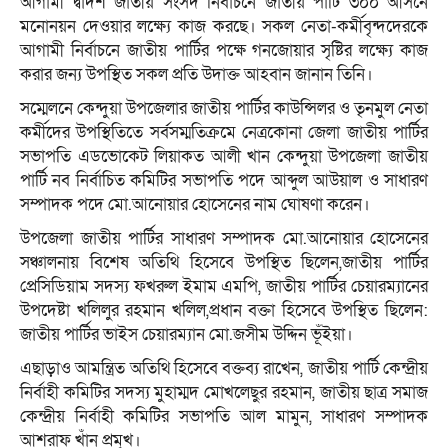
আগামী দ্বাদশ জাতীয় সংসদ নির্বাচনে জাতীয় পার্টি ৩০০ আসনে
মনোনয়ন দেওয়ার লক্ষ্যে কাজ করছে। সকল নেতা-কর্মীবৃন্দদেরকে
আগামী নির্বাচনে জাতীয় পার্টির পক্ষে গনজোয়ার সৃষ্টির লক্ষ্যে কাজ
করার জন্য উপস্থিত সকল প্রতি উদাক্ত আহবান জানান তিনি।
সম্মেলনে কেন্দুয়া উপজেলার জাতীয় পার্টির কাউন্সিলর ও তৃনমুল নেতা
কর্মীদের উপস্থিতিতে সর্বসম্মতিক্রমে নেত্রকোনা জেলা জাতীয় পার্টির
সভাপতি এডভোকেট লিয়াকত আলী খান কেন্দুয়া উপজেলা জাতীয়
পার্টি নব নির্বাচিত কমিটির সভাপতি পদে আব্দুল আউয়াল ও সাধারণ
সম্পাদক পদে মো.আনোয়ার হোসেনের নাম ঘোষণা করেন।
উপজেলা জাতীয় পার্টির সাধারণ সম্পাদক মো.আনোয়ার হোসেনের
সঞ্চালনায় বিশেষ অতিথি হিসেবে উপস্থিত ছিলেন,জাতীয় পার্টির
প্রেসিডিয়াম সদস্য ফখরুল ইমাম এমপি, জাতীয় পার্টির চেয়ারম্যানের
উপদেষ্টা খলিলুর রহমান খলিল,প্রধান বক্তা হিসেবে উপস্থিত ছিলেন:
জাতীয় পার্টির ভাইস চেয়ারম্যান মো.জসীম উদ্দিন ভূঁইয়া।
এছাড়াও আমন্ত্রিত অতিথি হিসেবে বক্তব্য রাখেন, জাতীয় পার্টি কেন্দ্রীয়
নির্বাহী কমিটির সদস্য মুহাম্মদ মোখলেছুর রহমান, জাতীয় ছাত্র সমাজ
কেন্দ্রীয় নির্বাহী কমিটির সভাপতি আল মামুন, সাধারণ সম্পাদক
আশরাফ খাঁন প্রমূখ।