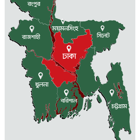
ছাত্রশিবির দফায় দফায় সংঘর্ষ
সরকারের ফ্যামিলি কার্ড কার্যক্রম
বাস্তবায়নে ব্যয় ২০০০ কোটি টাকা
মোহনগঞ্জে কর্মস্থলেই অসুস্থ- রক্তবমির পর
প্রাণ গেল স্বাস্থ্য কর্মকর্তার
কুড়িগ্রামে বন্যাদুর্গতদের জন্য বরাদ্দকৃত
৩০ মেট্রিক টন চাল,একমুঠোও জোটেনি
ক্ষতিগ্রস্ত মানুষের ভাগ্যে
জুলাই ব্যবসা ও হাদি ব্যবসা চালু রাখতে
হবে: মাহমুদা মিতু