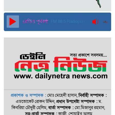
দুবাইয়ে কারাগার থেকে মুক্তি পেয়েছেন
পুলিশের সাবেক মহাপরিদর্শক বেনজীর
আহমেদ
FM 88.5
Radiopurbakantho
প্রকাশক ও সম্পাদক :
মোঃ মেহেদী হাসান,
নির্বাহী সম্পাদক :
এডভোকেট রোকন ‍উদ্দিন,
প্রধান উপদেষ্টা সম্পাদক :
ম.
কিবরিয়া চৌধুরী হেলিম,
বার্তা সম্পাদক :
মো.মিজানুর রহমান,
সহ-বার্তা সম্পাদক :
কাজী. শোয়াইব আলম