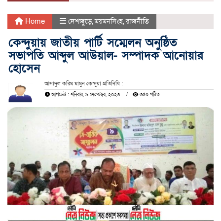
Home
দেশজুড়ে
,
ময়মনসিংহ
,
রাজনীতি
কেন্দুয়ায় জাতীয় পার্টি সম্মেলন অনুষ্ঠিত
সভাপতি আব্দুল আউয়াল- সম্পাদক আনোয়ার
হোসেন
আসাদুল করিম মামুন কেন্দুয়া প্রতিনিধি :
আপডেট : শনিবার, ৯ সেপ্টেম্বর, ২০২৩
৩৫০ পঠিত