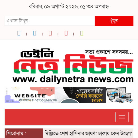
রবিবার, ০৯ অগাস্ট ২০২৬, ০১:৩৪ অপরাহ্ন
খুঁজুন
Toggle
শিরোনাম :
দিল্লিতে শেখ হাসিনার ভাষণ: ঢাকায় কেন উদ্বেগ? ৫ আগস