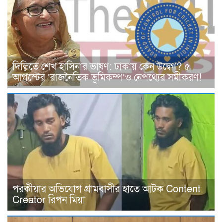
দিল্লিতে শেখ হাসিনার ভাষণ: ঢাকায় কেন উদ্বেগ? ৫
আগস্টের ‘রাজনৈতিক ভূমিকম্প’ও নেপথ্যের সমীকরণ!
পরকীয়ার অভিযোগ গ্রামবাসীর হাতে আটক Content
Creator রিপন মিয়া