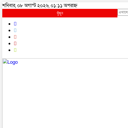
শনিবার, ০৮ অগাস্ট ২০২৬, ০১:১১ অপরাহ্ন
খুঁজুন