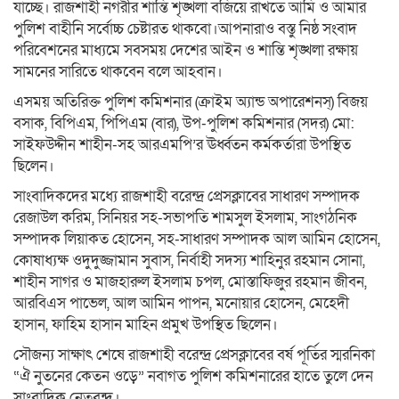
যাচ্ছে। রাজশাহী নগরীর শান্তি শৃঙ্খলা বজিয়ে রাখতে আমি ও আমার
পুলিশ বাহীনি সর্বোচ্চ চেষ্টারত থাকবো।আপনারাও বস্তু নিষ্ঠ সংবাদ
পরিবেশনের মাধ্যমে সবসময় দেশের আইন ও শান্তি শৃঙ্খলা রক্ষায়
সামনের সারিতে থাকবেন বলে আহবান।
এসময় অতিরিক্ত পুলিশ কমিশনার (ক্রাইম অ্যান্ড অপারেশনস্) বিজয়
বসাক, বিপিএম, পিপিএম (বার), উপ-পুলিশ কমিশনার (সদর) মো:
সাইফউদ্দীন শাহীন-সহ আরএমপি’র ঊর্ধ্বতন কর্মকর্তারা উপস্থিত
ছিলেন।
সাংবাদিকদের মধ্যে রাজশাহী বরেন্দ্র প্রেসক্লাবের সাধারণ সম্পাদক
রেজাউল করিম, সিনিয়র সহ-সভাপতি শামসুল ইসলাম, সাংগঠনিক
সম্পাদক লিয়াকত হোসেন, সহ-সাধারণ সম্পাদক আল আমিন হোসেন,
কোষাধ্যক্ষ ওদুদুজ্জামান সুবাস, নির্বাহী সদস্য শাহিনুর রহমান সোনা,
শাহীন সাগর ও মাজহারুল ইসলাম চপল, মোস্তাফিজুর রহমান জীবন,
আরবিএস পাভেল, আল আমিন পাপন, মনোয়ার হোসেন, মেহেদী
হাসান, ফাহিম হাসান মাহিন প্রমুখ উপস্থিত ছিলেন।
সৌজন্য সাক্ষাৎ শেষে রাজশাহী বরেন্দ্র প্রেসক্লাবের বর্ষ পূর্তির স্মরনিকা
“ঐ নুতনের কেতন ওড়ে” নবাগত পুলিশ কমিশনারের হাতে তুলে দেন
সাংবাদিক নেতৃবৃন্দ।